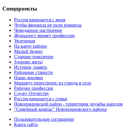
Спецпроекты
Россия начинается с меня
Чтобы финансы не пели романсы
Чемоданное настроение
Журналист меняет профессию
Увлечения
На карте района
Малый бизнес
Старшее поколение
Здорово жить!
История, память
Районные старости
Наши земляки
Маршрут перестроен: из города в село
Рабочие профессии
Служу Отечеству
Россия начинается с семьи
Новопокровский район - территория дружбы народов
"Семейный компас" Новопокровского района
Пользовательское соглашение
Карта сайта