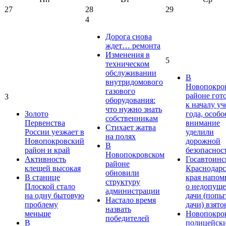
27
28
29
4
Дорога снова
ждет… ремонта
Изменения в
5
техническом
обслуживании
В
внутридомового
Новопокро
газового
районе гот
3
оборудования:
к началу у
что нужно знать
Золото
года, особо
собственникам
Первенства
внимание
Стихает жатва
России уезжает в
уделили
на полях
Новопокровский
дорожной
В
район и край
безопаснос
Новопокровском
Активность
Госавтоинс
районе
клещей высокая
Краснодарс
обновили
В станице
края напом
структуру
Плоской стало
о недопущ
администрации
на одну бытовую
дачи (попы
Настало время
проблему
дачи) взято
назвать
меньше
Новопокро
победителей
В
полицейск