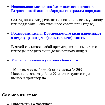
Новопокровские полицейские присоединились к
Всероссийской акции «Зарядка со стражем порядка»
Сотрудники ОМВД России по Новопокровскому району
при поддержке Общественного совета при Отделе,...
Госавтоинспекция Краснодарского края напоминает
о недопущении дачи (попыток дачи) взяток
Взяткой считается любой предмет, независимо от его
природы, предлагаемый должностному лицу, в...
Ударил черенком и угрожал убийством
Мировым судьей судебного участка № 263
Новопокровского района 22 июля текущего года
вынесен приговор по...
Самые читаемые
Информация о материале