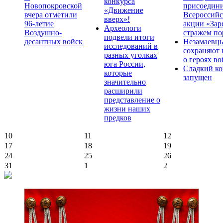
конкурса
Новопокровской
присоедини
«Движение
вчера отметили
Всероссийс
вверх»!
96-летие
акции «Зар
Археологи
Воздушно-
стражем по
подвели итоги
десантных войск
Незамаевц
исследований в
сохраняют 
разных уголках
о героях в
юга России,
Сладкий ко
которые
запущен
значительно
расширили
представление о
жизни наших
предков
10
11
12
17
18
19
24
25
26
31
1
2