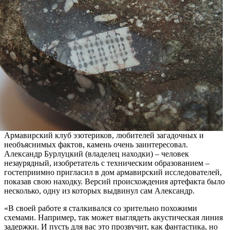
Армавирский клуб эзотериков, любителей загадочных и
необъяснимых фактов, камень очень заинтересовал.
Александр Бурлуцкий (владелец находки) – человек
незаурядный, изобретатель с техническим образованием –
гостеприимно пригласил в дом армавирский исследователей,
показав свою находку. Версий происхождения артефакта было
несколько, одну из которых выдвинул сам Александр.
«В своей работе я сталкивался со зрительно похожими
схемами. Например, так может выглядеть акустическая линия
задержки. И пусть для вас это прозвучит, как фантастика, но