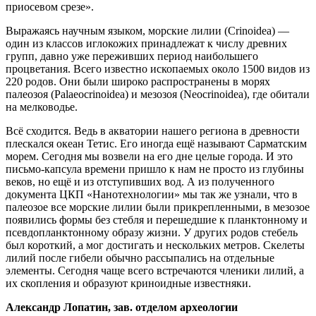
приосевом срезе».
Выражаясь научным языком, морские лилии (Crinoidea) —
один из классов иглокожих принадлежат к числу древних
групп, давно уже переживших период наибольшего
процветания. Всего известно ископаемых около 1500 видов из
220 родов. Они были широко распространены в морях
палеозоя (Palaeocrinoidea) и мезозоя (Neocrinoidea), где обитали
на мелководье.
Всё сходится. Ведь в акватории нашего региона в древности
плескался океан Тетис. Его иногда ещё называют Сарматским
морем. Сегодня мы возвели на его дне целые города. И это
письмо-капсула времени пришло к нам не просто из глубины
веков, но ещё и из отступивших вод. А из полученного
документа ЦКП «Нанотехнологии» мы так же узнали, что в
палеозое все морские лилии были прикрепленными, в мезозое
появились формы без стебля и перешедшие к планктонному и
псевдопланктонному образу жизни. У других родов стебель
был короткий, а мог достигать и нескольких метров. Скелеты
лилий после гибели обычно рассыпались на отдельные
элементы. Сегодня чаще всего встречаются членики лилий, а
их скопления и образуют криноидные известняки.
Александр Лопатин, зав. отделом археологии