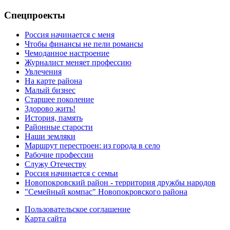
Спецпроекты
Россия начинается с меня
Чтобы финансы не пели романсы
Чемоданное настроение
Журналист меняет профессию
Увлечения
На карте района
Малый бизнес
Старшее поколение
Здорово жить!
История, память
Районные старости
Наши земляки
Маршрут перестроен: из города в село
Рабочие профессии
Служу Отечеству
Россия начинается с семьи
Новопокровский район - территория дружбы народов
"Семейный компас" Новопокровского района
Пользовательское соглашение
Карта сайта