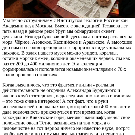
Мы тесно сотрудничаем с Институтом геологии Российской
Академии наук Москвы. Вместе с экспедицией Тесакова лет
пять назад в районе реки Уруп мы обнаружили скелет
дельфина. Некогда бушевавший здесь океан потом распался на
моря: Чёрное, Азовское, Каспийское и Аральское. А высохшее
дно нам и сегодня преподносит сюрпризы в виде уникальных
находок. В залах нашего музея можно увидеть кораллы,
остатки морских ежей, колонии окаменевших червей. Им как
раз от 200 до 400 миллионов лет. Эта коллекция
формировалась и пополняется новыми экземплярами с 70-х
годов прошлого столетия».
Когда выяснилось, что это фрагмент лилии - реальная
действительность не огорчила Александра Бурлуцкого и
членов клуба эзотериков, ведь след именно живого организма
– это тоже очень интересно! А тот факт, что в руки
исследователей попала находка, которой около 400 млн. лет и
дала возможность прикоснуться к тем временам, когда
зарождались Кавказские горы, менялся ландшафт, менял свое
положение океан Тетис, разливаясь на три моря, а о
человечестве на тот период ничего не известно науке, потряс
воображение и поэтому мы реально заглянули в период до