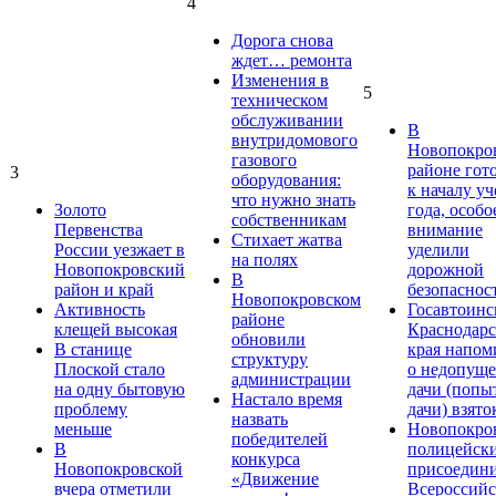
4
Дорога снова
ждет… ремонта
Изменения в
5
техническом
обслуживании
В
внутридомового
Новопокро
газового
районе гот
3
оборудования:
к началу у
что нужно знать
Золото
года, особо
собственникам
Первенства
внимание
Стихает жатва
России уезжает в
уделили
на полях
Новопокровский
дорожной
В
район и край
безопаснос
Новопокровском
Активность
Госавтоинс
районе
клещей высокая
Краснодарс
обновили
В станице
края напом
структуру
Плоской стало
о недопущ
администрации
на одну бытовую
дачи (попы
Настало время
проблему
дачи) взято
назвать
меньше
Новопокро
победителей
В
полицейск
конкурса
Новопокровской
присоедини
«Движение
вчера отметили
Всероссийс