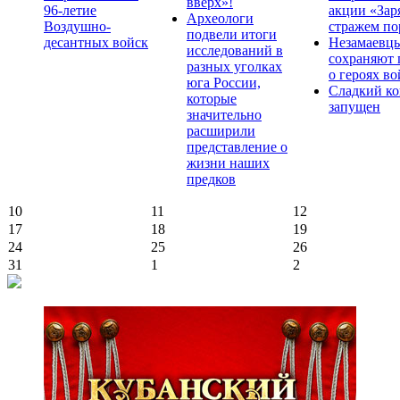
вверх»!
96-летие
акции «Зар
Археологи
Воздушно-
стражем по
подвели итоги
десантных войск
Незамаевц
исследований в
сохраняют 
разных уголках
о героях в
юга России,
Сладкий ко
которые
запущен
значительно
расширили
представление о
жизни наших
предков
10
11
12
17
18
19
24
25
26
31
1
2