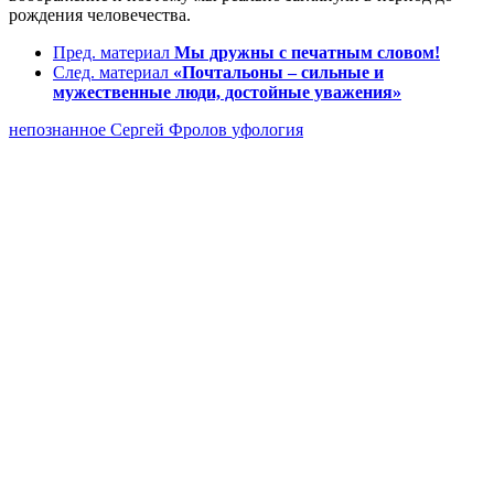
рождения человечества.
Пред. материал
Мы дружны с печатным словом!
След. материал
«Почтальоны – сильные и
мужественные люди, достойные уважения»
непознанное
Сергей Фролов
уфология