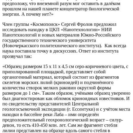
предположу, что внеземной разум мог оставить в далёком
прошлом на нашей планете концентратор биологической
энергии. А почему нет?»
Член группы «Космопоиск» Сергей Фролов предложил
исследовать находку в ЦКП «Нанотехнологии» НИИ
Нанотехнологий и новых материалов Южно-Российского
государственного технического университета
(Новочеркасского политехнического института). Как всегда
наука поставила точку в дискуссиях. Ответ из института
прозвучал так:
«Образец размером 15 х 11 х 4,5 см серо-коричневого цвета, с
приполированной площадкой, представляет собой
органогенный материал, который состоит из фрагментов
скелетов морских лилий (криноидей) и подчинённого
количества створок мелких раковин округлой формы
размером до 1 см». Таким образом, учёными образец уверенно
был диагностирован как обломок криноидных известняков. И
по свидетельству представителей Центральной
геологосъемочной экспедиции (г. Ессентуки) и с учётом места
находки в бассейне реки Лаба – ими определён
предположительный геохронологический возраст – силур-
девон, то есть 410-450 млн. лет. Сам же фрагмент стебля
лилии представлен на образце вдоль самого стебля в