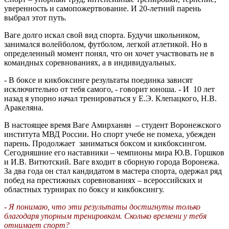
уверенность и самопожертвование. И 20-летний парень
выбрал этот путь.
Ваге долго искал свой вид спорта. Будучи школьником,
занимался волейболом, футболом, легкой атлетикой. Но в
определенный момент понял, что он хочет участвовать не в
командных соревнованиях, а в индивидуальных.
- В боксе и кикбоксинге результаты поединка зависят
исключительно от тебя самого, - говорит юноша. - И 10 лет
назад я упорно начал тренироваться у Е.Э. Клепацкого, Н.В.
Аракеляна.
В настоящее время Ваге Амирханян – студент Воронежского
института МВД России. Но спорт учебе не помеха, убежден
парень. Продолжает заниматься боксом и кикбоксингом.
Сегодняшние его наставники – чемпионы мира Ю.В. Горшков
и И.В. Витютский. Ваге входит в сборную города Воронежа.
За два года он стал кандидатом в мастера спорта, одержал ряд
побед на престижных соревнованиях – всероссийских и
областных турнирах по боксу и кикбоксингу.
- Я понимаю, что эти результаты достигнуты только
благодаря упорным тренировкам. Сколько времени у тебя
отнимает спорт?