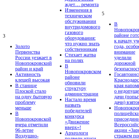
ждет… ремонта
Изменения в
5
техническом
обслуживании
В
внутридомового
Новопокро
газового
районе гот
3
оборудования:
к началу у
что нужно знать
Золото
года, особо
собственникам
Первенства
внимание
Стихает жатва
России уезжает в
уделили
на полях
Новопокровский
дорожной
В
район и край
безопаснос
Новопокровском
Активность
Госавтоинс
районе
клещей высокая
Краснодарс
обновили
В станице
края напом
структуру
Плоской стало
о недопущ
администрации
на одну бытовую
дачи (попы
Настало время
проблему
дачи) взято
назвать
меньше
Новопокро
победителей
В
полицейск
конкурса
Новопокровской
присоедини
«Движение
вчера отметили
Всероссийс
вверх»!
96-летие
акции «Зар
Археологи
Воздушно-
стражем по
подвели итоги