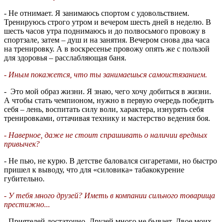
- Не отнимает. Я занимаюсь спортом с удовольствием.
Тренируюсь строго утром и вечером шесть дней в неделю. В
шесть часов утра поднимаюсь и до полвосьмого провожу в
спортзале, затем – душ и на занятия. Вечером снова два часа
на тренировку. А в воскресенье провожу опять же с пользой
для здоровья – расслабляющая баня.
- Иным покажется, что ты занимаешься самоистязанием.
- Это мой образ жизни. Я знаю, чего хочу добиться в жизни.
А чтобы стать чемпионом, нужно в первую очередь победить
себя – лень, воспитать силу воли, характера, изнурять себя
тренировками, оттачивая технику и мастерство ведения боя.
- Наверное, даже не стоит спрашивать о наличии вредных
привычек?
- Не пью, не курю. В детстве баловался сигаретами, но быстро
пришел к выводу, что для «силовика» табакокурение
губительно.
- У тебя много друзей? Иметь в компании сильного товарища
престижно...
- Приятелей достаточно. Друзей много не бывает. Двое моих