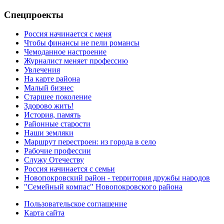
Спецпроекты
Россия начинается с меня
Чтобы финансы не пели романсы
Чемоданное настроение
Журналист меняет профессию
Увлечения
На карте района
Малый бизнес
Старшее поколение
Здорово жить!
История, память
Районные старости
Наши земляки
Маршрут перестроен: из города в село
Рабочие профессии
Служу Отечеству
Россия начинается с семьи
Новопокровский район - территория дружбы народов
"Семейный компас" Новопокровского района
Пользовательское соглашение
Карта сайта