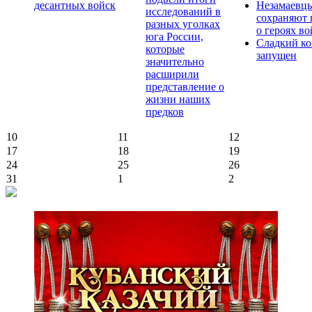
десантных войск
Незамаевц
исследований в
сохраняют 
разных уголках
о героях в
юга России,
Сладкий ко
которые
запущен
значительно
расширили
представление о
жизни наших
предков
10
11
12
17
18
19
24
25
26
31
1
2