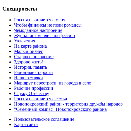
Спецпроекты
Россия начинается с меня
Чтобы финансы не пели романсы
Чемоданное настроение
Журналист меняет профессию
Увлечения
На карте района
Малый бизнес
Старшее поколение
Здорово жить!
История, память
Районные старости
Наши земляки
Маршрут перестроен: из города в село
Рабочие профессии
Служу Отечеству
Россия начинается с семьи
Новопокровский район - территория дружбы народов
"Семейный компас" Новопокровского района
Пользовательское соглашение
Карта сайта