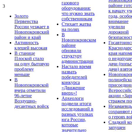
Новопокро
газового
районе гот
3
оборудования:
к началу у
что нужно знать
Золото
года, особо
собственникам
Первенства
внимание
Стихает жатва
России уезжает в
уделили
на полях
Новопокровский
дорожной
В
район и край
безопаснос
Новопокровском
Активность
Госавтоинс
районе
клещей высокая
Краснодарс
обновили
В станице
края напом
структуру
Плоской стало
о недопущ
администрации
на одну бытовую
дачи (попы
Настало время
проблему
дачи) взято
назвать
меньше
Новопокро
победителей
В
полицейск
конкурса
Новопокровской
присоедини
«Движение
вчера отметили
Всероссийс
вверх»!
96-летие
акции «Зар
Археологи
Воздушно-
стражем по
подвели итоги
десантных войск
Незамаевц
исследований в
сохраняют 
разных уголках
о героях в
юга России,
Сладкий ко
которые
запущен
значительно