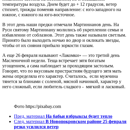
температуры воздуха. Днем будет до + 12 градусов, ветер
стихнет, трижды поменяв направление: с юго-западного на
южное, с южного на юго-восточное.
В этот день наши предки отмечали Мартинианов день. На
Руси святому Мартиниану молились об укреплении семьи и
избавлении от соблазнов. Этот день также называли светлым.
Принято было выходить ночью во двор и окликать звезды,
чтобы от их сияния прибыло зоркости глазам.
А еще 26 февраля называют «Лакомки» — это третий день
Масленичной недели. Теща встречает зятя богатым
угощением, а сама наблюдает за проходящим застольем.
Говорят, что по вкусовым пристрастиям будущего зятя мать
жены определяла его характер. Считалось, если мужчина
тянется за блинами с соленой, мясной начинкой, характер у
него сложный, если любитель сладкого - мягкий и ласковый.
Фото https://pixabay.com
Пред. материал
На бабьи взбрыксы будет тепло
След. материал
В Новопокровском районе 25 февраля
резко усилился ветер