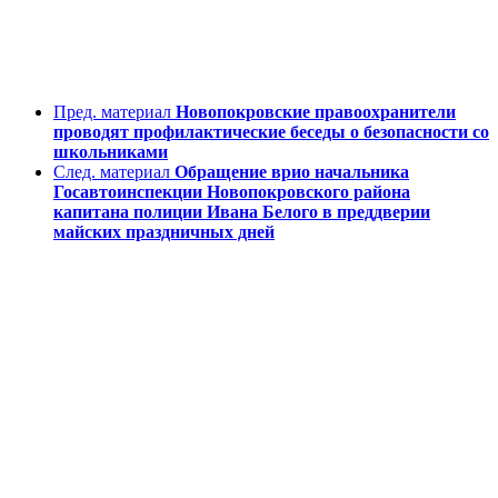
Пред. материал
Новопокровские правоохранители
проводят профилактические беседы о безопасности со
школьниками
След. материал
Обращение врио начальника
Госавтоинспекции Новопокровского района
капитана полиции Ивана Белого в преддверии
майских праздничных дней