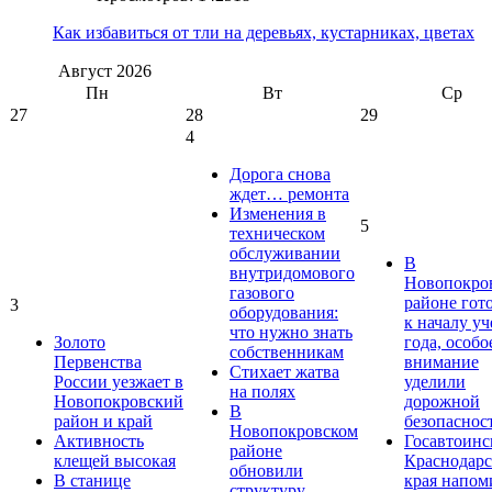
Как избавиться от тли на деревьях, кустарниках, цветах
Август
2026
Пн
Вт
Ср
27
28
29
4
Дорога снова
ждет… ремонта
Изменения в
5
техническом
обслуживании
В
внутридомового
Новопокро
газового
районе гот
3
оборудования:
к началу у
что нужно знать
Золото
года, особо
собственникам
Первенства
внимание
Стихает жатва
России уезжает в
уделили
на полях
Новопокровский
дорожной
В
район и край
безопаснос
Новопокровском
Активность
Госавтоинс
районе
клещей высокая
Краснодарс
обновили
В станице
края напом
структуру