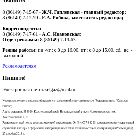
Звоните!
8 (86149) 7-15-67 -
Ж.Ч. Гаплевская - главный редактор;
8 (86149) 7-12-59 -
Е.А. Рябова
, заместитель редактора;
Корреспонденты:
8 (86149) 7-17-61 -
А.С. Ивановская;
Отдел рекламы:
8 (86149) 7-19-63.
Режим работы:
пн.-чт.: с 8 до 16.00, пт.: с 8 до 15.00, сб., вс. -
выходной
Рекламодателям
Пишите!
Электронная почта: selgaz@mail.ru
Учредитель сетевого издания: общество с ограниченной ответственностью “Редакция газеты “Сельская
газета”;
Адрес редакции: 353020, Краснодарский край, Новопокровский р-н, ст. Новопокровская, пер.
Комсомольский, д. 31.
Регистрационный номер средства массовой информации: Эл № ФС77-68223, зарегистрирован Федеральной
службой по надзору в сфере связи, информационных технологий и массовых коммуникаций (Роскмнадзор)
27 декабря 2016 г..