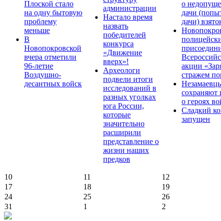
Плоской стало
о недопущ
администрации
на одну бытовую
дачи (попы
Настало время
проблему
дачи) взято
назвать
меньше
Новопокро
победителей
В
полицейск
конкурса
Новопокровской
присоедини
«Движение
вчера отметили
Всероссийс
вверх»!
96-летие
акции «Зар
Археологи
Воздушно-
стражем по
подвели итоги
десантных войск
Незамаевц
исследований в
сохраняют 
разных уголках
о героях в
юга России,
Сладкий ко
которые
запущен
значительно
расширили
представление о
жизни наших
предков
10
11
12
17
18
19
24
25
26
31
1
2