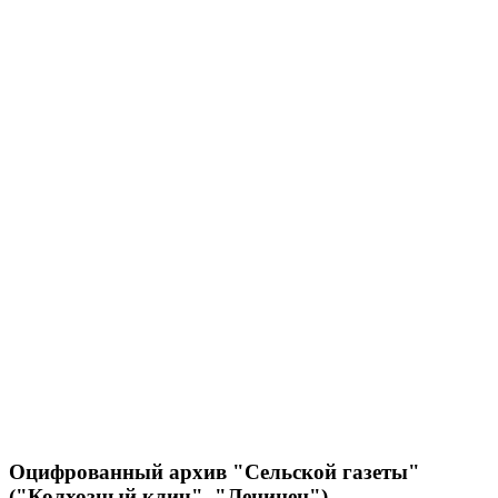
Оцифрованный архив "Сельской газеты"
("Колхозный клич", "Ленинец")