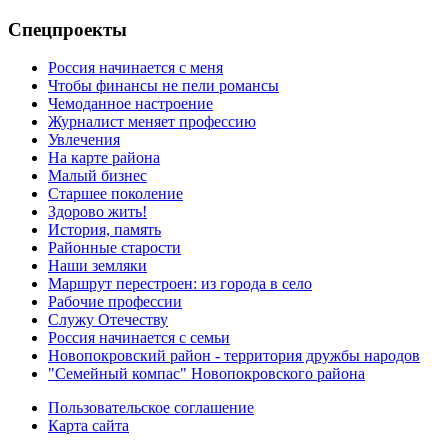
Спецпроекты
Россия начинается с меня
Чтобы финансы не пели романсы
Чемоданное настроение
Журналист меняет профессию
Увлечения
На карте района
Малый бизнес
Старшее поколение
Здорово жить!
История, память
Районные старости
Наши земляки
Маршрут перестроен: из города в село
Рабочие профессии
Служу Отечеству
Россия начинается с семьи
Новопокровский район - территория дружбы народов
"Семейный компас" Новопокровского района
Пользовательское соглашение
Карта сайта