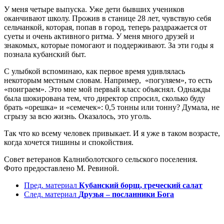
У меня четыре выпуска. Уже дети бывших учеников
оканчивают школу. Прожив в станице 28 лет, чувствую себя
сельчанкой, которая, попав в город, теперь раздражается от
суеты и очень активного ритма. У меня много друзей и
знакомых, которые помогают и поддерживают. За эти годы я
познала кубанский быт.
С улыбкой вспоминаю, как первое время удивлялась
некоторым местным словам. Например, «погуляем», то есть
«поиграем». Это мне мой первый класс объяснял. Однажды
была шокирована тем, что директор спросил, сколько буду
брать «орешка» и «семечек»: 0,5 тонны или тонну? Думала, не
сгрызу за всю жизнь. Оказалось, это уголь.
Так что ко всему человек привыкает. И я уже в таком возрасте,
когда хочется тишины и спокойствия.
Совет ветеранов Калниболотского сельского поселения.
Фото предоставлено М. Ревиной.
Пред. материал
Кубанский борщ, греческий салат
След. материал
Друзья – посланники Бога