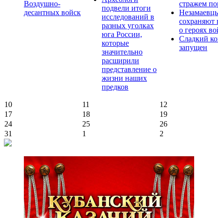
Воздушно-
стражем по
подвели итоги
десантных войск
Незамаевц
исследований в
сохраняют 
разных уголках
о героях в
юга России,
Сладкий ко
которые
запущен
значительно
расширили
представление о
жизни наших
предков
10
11
12
17
18
19
24
25
26
31
1
2