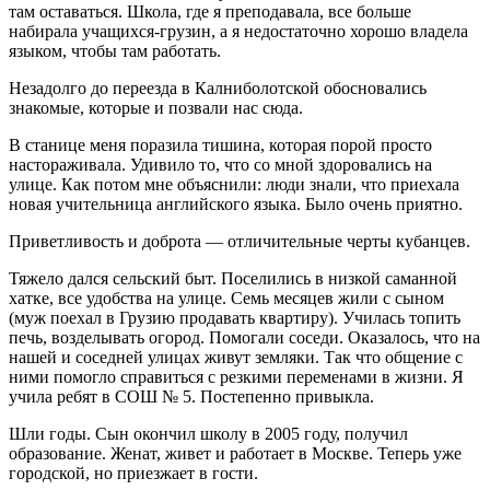
там оставаться. Школа, где я преподавала, все больше
набирала учащихся-грузин, а я недостаточно хорошо владела
языком, чтобы там работать.
Незадолго до переезда в Калниболотской обосновались
знакомые, которые и позвали нас сюда.
В станице меня поразила тишина, которая порой просто
настораживала. Удивило то, что со мной здоровались на
улице. Как потом мне объяснили: люди знали, что приехала
новая учительница английского языка. Было очень приятно.
Приветливость и доброта — отличительные черты кубанцев.
Тяжело дался сельский быт. Поселились в низкой саманной
хатке, все удобства на улице. Семь месяцев жили с сыном
(муж поехал в Грузию продавать квартиру). Училась топить
печь, возделывать огород. Помогали соседи. Оказалось, что на
нашей и соседней улицах живут земляки. Так что общение с
ними помогло справиться с резкими переменами в жизни. Я
учила ребят в СОШ № 5. Постепенно привыкла.
Шли годы. Сын окончил школу в 2005 году, получил
образование. Женат, живет и работает в Москве. Теперь уже
городской, но приезжает в гости.