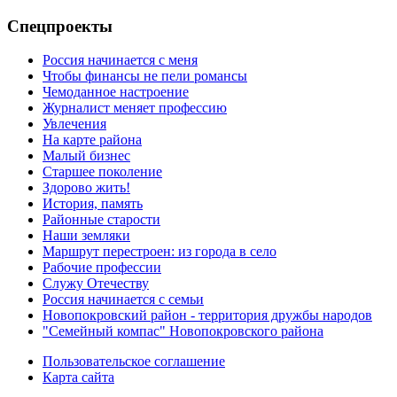
Спецпроекты
Россия начинается с меня
Чтобы финансы не пели романсы
Чемоданное настроение
Журналист меняет профессию
Увлечения
На карте района
Малый бизнес
Старшее поколение
Здорово жить!
История, память
Районные старости
Наши земляки
Маршрут перестроен: из города в село
Рабочие профессии
Служу Отечеству
Россия начинается с семьи
Новопокровский район - территория дружбы народов
"Семейный компас" Новопокровского района
Пользовательское соглашение
Карта сайта