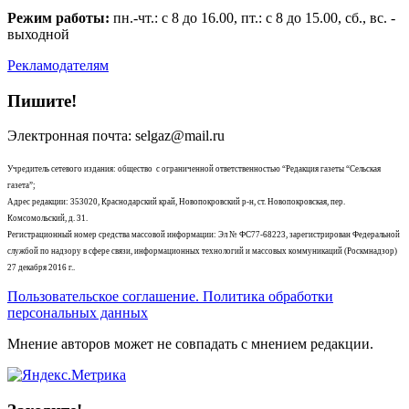
Режим работы:
пн.-чт.: с 8 до 16.00, пт.: с 8 до 15.00, сб., вс. -
выходной
Рекламодателям
Пишите!
Электронная почта: selgaz@mail.ru
Учредитель сетевого издания: общество с ограниченной ответственностью “Редакция газеты “Сельская
газета”;
Адрес редакции: 353020, Краснодарский край, Новопокровский р-н, ст. Новопокровская, пер.
Комсомольский, д. 31.
Регистрационный номер средства массовой информации: Эл № ФС77-68223, зарегистрирован Федеральной
службой по надзору в сфере связи, информационных технологий и массовых коммуникаций (Роскмнадзор)
27 декабря 2016 г..
Пользовательское соглашение. Политика обработки
персональных данных
Мнение авторов может не совпадать с мнением редакции.