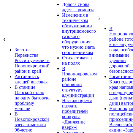
Дорога снова
ждет… ремонта
Изменения в
5
техническом
обслуживании
В
внутридомового
Новопокро
газового
районе гот
3
оборудования:
к началу у
что нужно знать
Золото
года, особо
собственникам
Первенства
внимание
Стихает жатва
России уезжает в
уделили
на полях
Новопокровский
дорожной
В
район и край
безопаснос
Новопокровском
Активность
Госавтоинс
районе
клещей высокая
Краснодарс
обновили
В станице
края напом
структуру
Плоской стало
о недопущ
администрации
на одну бытовую
дачи (попы
Настало время
проблему
дачи) взято
назвать
меньше
Новопокро
победителей
В
полицейск
конкурса
Новопокровской
присоедини
«Движение
вчера отметили
Всероссийс
вверх»!
96-летие
акции «Зар
Археологи