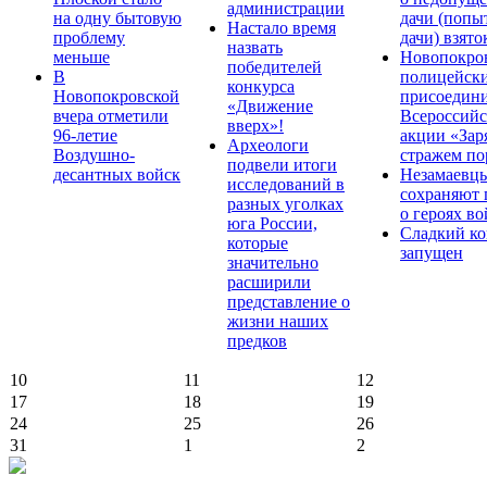
администрации
на одну бытовую
дачи (попы
Настало время
проблему
дачи) взято
назвать
меньше
Новопокро
победителей
В
полицейск
конкурса
Новопокровской
присоедини
«Движение
вчера отметили
Всероссийс
вверх»!
96-летие
акции «Зар
Археологи
Воздушно-
стражем по
подвели итоги
десантных войск
Незамаевц
исследований в
сохраняют 
разных уголках
о героях в
юга России,
Сладкий ко
которые
запущен
значительно
расширили
представление о
жизни наших
предков
10
11
12
17
18
19
24
25
26
31
1
2