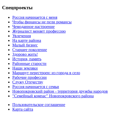
Спецпроекты
Россия начинается с меня
Чтобы финансы не пели романсы
Чемоданное настроение
Журналист меняет профессию
Увлечения
На карте района
Малый бизнес
Старшее поколение
Здорово жить!
История, память
Районные старости
Наши земляки
Маршрут перестроен: из города в село
Рабочие профессии
Служу Отечеству
Россия начинается с семьи
Новопокровский район - территория дружбы народов
"Семейный компас" Новопокровского района
Пользовательское соглашение
Карта сайта