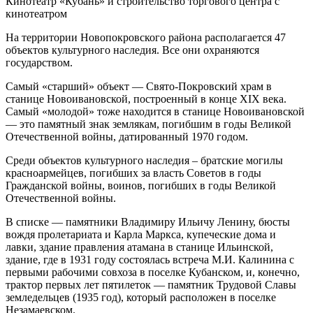
Кинотеатр «Кубань» и строительство торгового центра с
кинотеатром
На территории Новопокровского района располагается 47
объектов культурного наследия. Все они охраняются
государством.
Самый «старший» объект — Свято-Покровский храм в
станице Новоивановской, построенный в конце XIX века.
Самый «молодой» тоже находится в станице Новоивановской
— это памятный знак землякам, погибшим в годы Великой
Отечественной войны, датированный 1970 годом.
Среди объектов культурного наследия – братские могилы
красноармейцев, погибших за власть Советов в годы
Гражданской войны, воинов, погибших в годы Великой
Отечественной войны.
В списке — памятники Владимиру Ильичу Ленину, бюсты
вождя пролетариата и Карла Маркса, купеческие дома и
лавки, здание правления атамана в станице Ильинской,
здание, где в 1931 году состоялась встреча М.И. Калинина с
первыми рабочими совхоза в поселке Кубанском, и, конечно,
трактор первых лет пятилеток — памятник Трудовой Славы
земледельцев (1935 год), который расположен в поселке
Незамаевском.