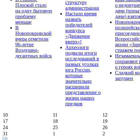
структуру
Плоской стало
о недопущ
администрации
на одну бытовую
дачи (попы
Настало время
проблему
дачи) взято
назвать
меньше
Новопокро
победителей
В
полицейск
конкурса
Новопокровской
присоедини
«Движение
вчера отметили
Всероссийс
вверх»!
96-летие
акции «Зар
Археологи
Воздушно-
стражем по
подвели итоги
десантных войск
Незамаевц
исследований в
сохраняют 
разных уголках
о героях в
юга России,
Сладкий ко
которые
запущен
значительно
расширили
представление о
жизни наших
предков
10
11
12
17
18
19
24
25
26
31
1
2