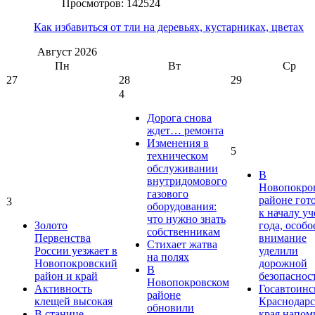
Просмотров: 142524
Как избавиться от тли на деревьях, кустарниках, цветах
Август
2026
Пн
Вт
Ср
27
28
29
4
Дорога снова
ждет… ремонта
Изменения в
5
техническом
обслуживании
В
внутридомового
Новопокро
газового
районе гот
3
оборудования:
к началу у
что нужно знать
Золото
года, особо
собственникам
Первенства
внимание
Стихает жатва
России уезжает в
уделили
на полях
Новопокровский
дорожной
В
район и край
безопаснос
Новопокровском
Активность
Госавтоинс
районе
клещей высокая
Краснодарс
обновили
В станице
края напом