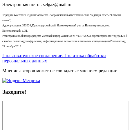
Электронная почта: selgaz@mail.ru
Учредитель сетевого издания: общество с ограниченной ответственностью “Редакция газеты “Сельская
газета”;
Адрес редакции: 353020, Краснодарский край, Новопокровский р-н, ст. Новопокровская, пер.
Комсомольский, д. 31.
Регистрационный номер средства массовой информации: Эл № ФС77-68223, зарегистрирован Федеральной
службой по надзору в сфере связи, информационных технологий и массовых коммуникаций (Роскмнадзор)
27 декабря 2016 г..
Пользовательское соглашение. Политика обработки
персональных данных
Мнение авторов может не совпадать с мнением редакции.
Заходите!