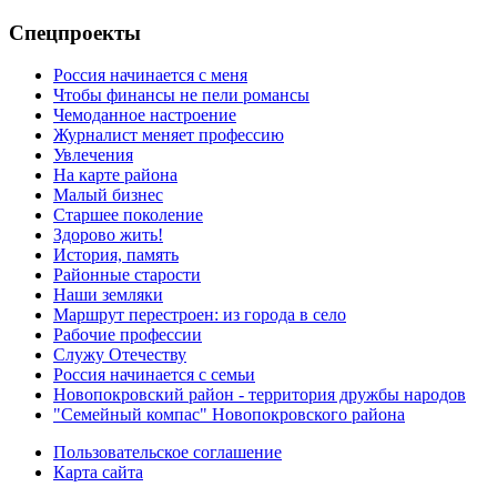
Спецпроекты
Россия начинается с меня
Чтобы финансы не пели романсы
Чемоданное настроение
Журналист меняет профессию
Увлечения
На карте района
Малый бизнес
Старшее поколение
Здорово жить!
История, память
Районные старости
Наши земляки
Маршрут перестроен: из города в село
Рабочие профессии
Служу Отечеству
Россия начинается с семьи
Новопокровский район - территория дружбы народов
"Семейный компас" Новопокровского района
Пользовательское соглашение
Карта сайта