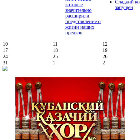
Сладкий ко
которые
запущен
значительно
расширили
представление о
жизни наших
предков
10
11
12
17
18
19
24
25
26
31
1
2