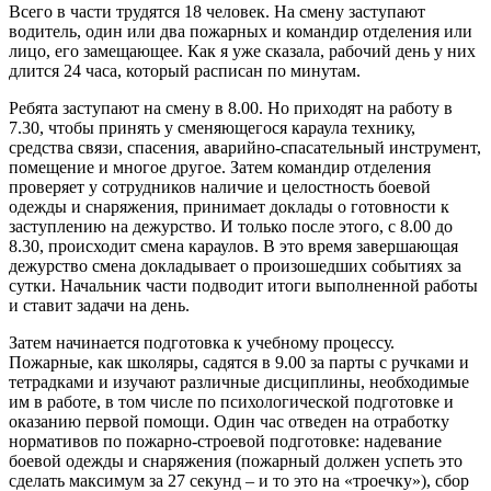
Всего в части трудятся 18 человек. На смену заступают
водитель, один или два пожарных и командир отделения или
лицо, его замещающее. Как я уже сказала, рабочий день у них
длится 24 часа, который расписан по минутам.
Ребята заступают на смену в 8.00. Но приходят на работу в
7.30, чтобы принять у сменяющегося караула технику,
средства связи, спасения, аварийно-спасательный инструмент,
помещение и многое другое. Затем командир отделения
проверяет у сотрудников наличие и целостность боевой
одежды и снаряжения, принимает доклады о готовности к
заступлению на дежурство. И только после этого, с 8.00 до
8.30, происходит смена караулов. В это время завершающая
дежурство смена докладывает о произошедших событиях за
сутки. Начальник части подводит итоги выполненной работы
и ставит задачи на день.
Затем начинается подготовка к учебному процессу.
Пожарные, как школяры, садятся в 9.00 за парты с ручками и
тетрадками и изучают различные дисциплины, необходимые
им в работе, в том числе по психологической подготовке и
оказанию первой помощи. Один час отведен на отработку
нормативов по пожарно-строевой подготовке: надевание
боевой одежды и снаряжения (пожарный должен успеть это
сделать максимум за 27 секунд – и то это на «троечку»), сбор