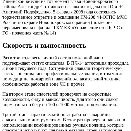
Ильинской внесли на тот момент глава Новопокровского
района Александр Сотников и начальник отдела по ГО и ЧС
Анатолий Подофеденко. 5 февраля 2008 года состоялось
торжественное открытие и освящение ПЧ-208 44-ОГПС МЧС
России по охране Новопокровского района (позже она
переименована в филиал ГКУ КК «Управление по ПБ, ЧС и
ГО» пожарная часть № 14)
Скорость и выносливость
Раз в три года весь личный состав пожарной части
подтверждает статус спасателя. В ПЧ-14 аттестация проходила
3 июня текущего года. Сотрудники сдавали теоретическую
часть – оценивались профессиональные знания, в том числе
по медицине, пожарной и аварийно-спасательной технике,
особенностях работы в зоне ЧС и прочее.
На втором этапе спасателей проверяют на скоростные
возможности, силу и выносливость. Для этого они сдают
нормативы по бегу на 100 и 1000 метров, подтягиванию.
Третий этап – практический опыт работы с аварийно-
спасательным инструментом. В этот раз проверяли навыки в
использовании комбинированных ручных ножниц, которые
спасатели используют для резки металла, стоек автомобиля,