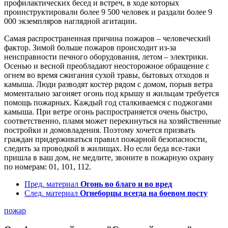
профилактических бесед и встреч, в ходе которых
проинструктировали более 9 500 человек и раздали более 9
000 экземпляров наглядной агитации.
Самая распространенная причина пожаров – человеческий
фактор. Зимой больше пожаров происходит из-за
неисправности печного оборудования, летом – электрики.
Осенью и весной преобладают неосторожное обращение с
огнем во время сжигания сухой травы, бытовых отходов и
камыша. Люди разводят костер рядом с домом, порыв ветра
моментально загоняет огонь под крышу и жильцам требуется
помощь пожарных. Каждый год сталкиваемся с поджогами
камыша. При ветре огонь распространяется очень быстро,
соответственно, пламя может перекинуться на хозяйственные
постройки и домовладения. Поэтому хочется призвать
граждан придерживаться правил пожарной безопасности,
следить за проводкой в жилищах. Но если беда все-таки
пришла в ваш дом, не медлите, звоните в пожарную охрану
по номерам: 01, 101, 112.
Пред. материал
Огонь во благо и во вред
След. материал
Огнеборцы всегда на боевом посту
пожар