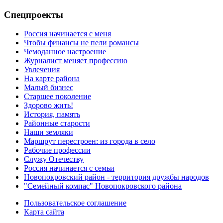
Спецпроекты
Россия начинается с меня
Чтобы финансы не пели романсы
Чемоданное настроение
Журналист меняет профессию
Увлечения
На карте района
Малый бизнес
Старшее поколение
Здорово жить!
История, память
Районные старости
Наши земляки
Маршрут перестроен: из города в село
Рабочие профессии
Служу Отечеству
Россия начинается с семьи
Новопокровский район - территория дружбы народов
"Семейный компас" Новопокровского района
Пользовательское соглашение
Карта сайта