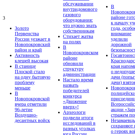
обслуживании
В
внутридомового
Новопокро
газового
районе гот
3
оборудования:
к началу у
что нужно знать
Золото
года, особо
собственникам
Первенства
внимание
Стихает жатва
России уезжает в
уделили
на полях
Новопокровский
дорожной
В
район и край
безопаснос
Новопокровском
Активность
Госавтоинс
районе
клещей высокая
Краснодарс
обновили
В станице
края напом
структуру
Плоской стало
о недопущ
администрации
на одну бытовую
дачи (попы
Настало время
проблему
дачи) взято
назвать
меньше
Новопокро
победителей
В
полицейск
конкурса
Новопокровской
присоедини
«Движение
вчера отметили
Всероссийс
вверх»!
96-летие
акции «Зар
Археологи
Воздушно-
стражем по
подвели итоги
десантных войск
Незамаевц
исследований в
сохраняют 
разных уголках
о героях в
юга России,