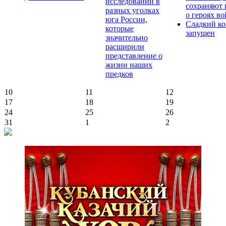
исследований в
сохраняют 
разных уголках
о героях в
юга России,
Сладкий ко
которые
запущен
значительно
расширили
представление о
жизни наших
предков
10
11
12
17
18
19
24
25
26
31
1
2