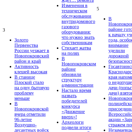
ждет… ремонта
Изменения в
5
техническом
обслуживании
В
внутридомового
Новопокро
газового
районе гот
3
оборудования:
к началу у
что нужно знать
Золото
года, особо
собственникам
Первенства
внимание
Стихает жатва
России уезжает в
уделили
на полях
Новопокровский
дорожной
В
район и край
безопаснос
Новопокровском
Активность
Госавтоинс
районе
клещей высокая
Краснодарс
обновили
В станице
края напом
структуру
Плоской стало
о недопущ
администрации
на одну бытовую
дачи (попы
Настало время
проблему
дачи) взято
назвать
меньше
Новопокро
победителей
В
полицейск
конкурса
Новопокровской
присоедини
«Движение
вчера отметили
Всероссийс
вверх»!
96-летие
акции «Зар
Археологи
Воздушно-
стражем по
подвели итоги
десантных войск
Незамаевц