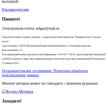
выходной
Рекламодателям
Пишите!
Электронная почта: selgaz@mail.ru
Учредитель сетевого издания: общество с ограниченной ответственностью “Редакция газеты “Сельская
газета”;
Адрес редакции: 353020, Краснодарский край, Новопокровский р-н, ст. Новопокровская, пер.
Комсомольский, д. 31.
Регистрационный номер средства массовой информации: Эл № ФС77-68223, зарегистрирован Федеральной
службой по надзору в сфере связи, информационных технологий и массовых коммуникаций (Роскмнадзор)
27 декабря 2016 г..
Пользовательское соглашение. Политика обработки
персональных данных
Мнение авторов может не совпадать с мнением редакции.
Заходите!