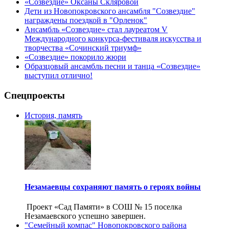
«Созвездие» Оксаны Скляровой
Дети из Новопокровского ансамбля "Созвездие"
награждены поездкой в "Орленок"
Ансамбль «Созвездие» стал лауреатом V
Международного конкурса-фестиваля искусства и
творчества «Сочинский триумф»
«Созвездие» покорило жюри
Образцовый ансамбль песни и танца «Созвездие»
выступил отлично!
Спецпроекты
История, память
Незамаевцы сохраняют память о героях войны
Проект «Сад Памяти» в СОШ № 15 поселка
Незамаевского успешно завершен.
"Семейный компас" Новопокровского района