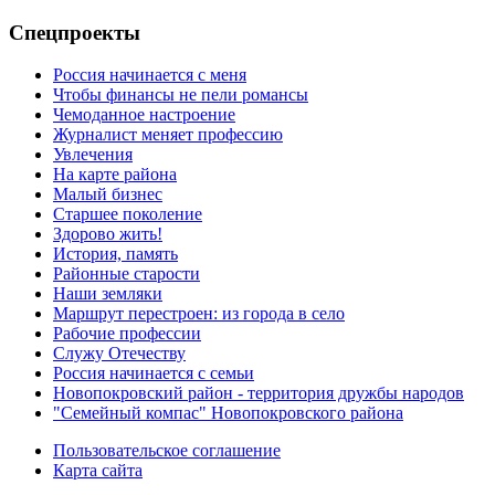
Спецпроекты
Россия начинается с меня
Чтобы финансы не пели романсы
Чемоданное настроение
Журналист меняет профессию
Увлечения
На карте района
Малый бизнес
Старшее поколение
Здорово жить!
История, память
Районные старости
Наши земляки
Маршрут перестроен: из города в село
Рабочие профессии
Служу Отечеству
Россия начинается с семьи
Новопокровский район - территория дружбы народов
"Семейный компас" Новопокровского района
Пользовательское соглашение
Карта сайта