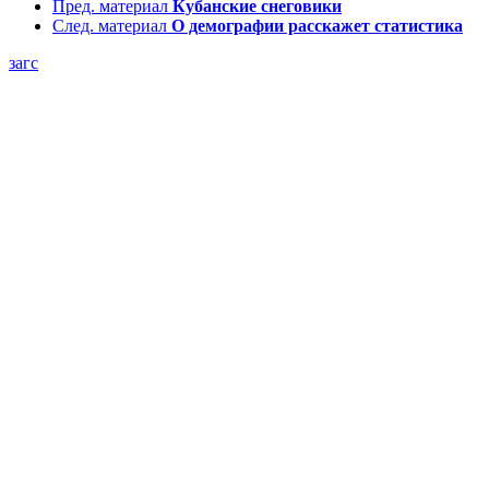
Пред. материал
Кубанские снеговики
След. материал
О демографии расскажет статистика
загс