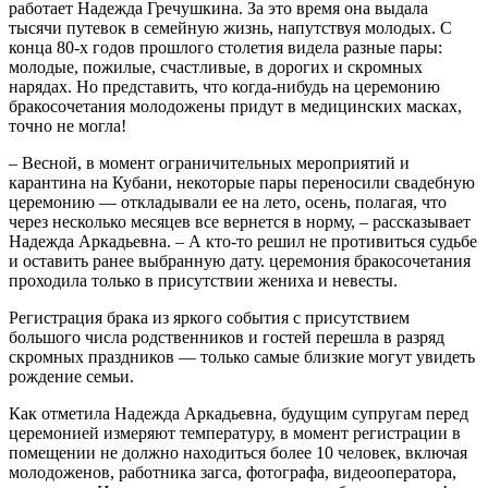
работает Надежда Гречушкина. За это время она выдала
тысячи путевок в семейную жизнь, напутствуя молодых. С
конца 80-х годов прошлого столетия видела разные пары:
молодые, пожилые, счастливые, в дорогих и скромных
нарядах. Но представить, что когда-нибудь на церемонию
бракосочетания молодожены придут в медицинских масках,
точно не могла!
– Весной, в момент ограничительных мероприятий и
карантина на Кубани, некоторые пары переносили свадебную
церемонию — откладывали ее на лето, осень, полагая, что
через несколько месяцев все вернется в норму, – рассказывает
Надежда Аркадьевна. – А кто-то решил не противиться судьбе
и оставить ранее выбранную дату. церемония бракосочетания
проходила только в присутствии жениха и невесты.
Регистрация брака из яркого события с присутствием
большого числа родственников и гостей перешла в разряд
скромных праздников — только самые близкие могут увидеть
рождение семьи.
Как отметила Надежда Аркадьевна, будущим супругам перед
церемонией измеряют температуру, в момент регистрации в
помещении не должно находиться более 10 человек, включая
молодоженов, работника загса, фотографа, видеооператора,