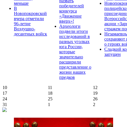
назвать
меньше
Новопокро
победителей
В
полицейск
конкурса
Новопокровской
присоедини
«Движение
вчера отметили
Всероссийс
вверх»!
96-летие
акции «Зар
Археологи
Воздушно-
стражем по
подвели итоги
десантных войск
Незамаевц
исследований в
сохраняют 
разных уголках
о героях в
юга России,
Сладкий ко
которые
запущен
значительно
расширили
представление о
жизни наших
предков
10
11
12
17
18
19
24
25
26
31
1
2