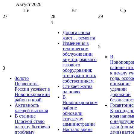
Август
2026
Пн
Вт
Ср
27
28
29
4
Дорога снова
ждет… ремонта
Изменения в
5
техническом
обслуживании
В
внутридомового
Новопокро
газового
районе гот
3
оборудования:
к началу у
что нужно знать
Золото
года, особо
собственникам
Первенства
внимание
Стихает жатва
России уезжает в
уделили
на полях
Новопокровский
дорожной
В
район и край
безопаснос
Новопокровском
Активность
Госавтоинс
районе
клещей высокая
Краснодарс
обновили
В станице
края напом
структуру
Плоской стало
о недопущ
администрации
на одну бытовую
дачи (попы
Настало время
проблему
дачи) взято