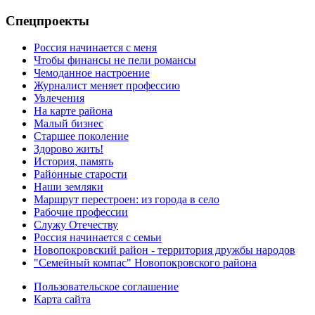
Спецпроекты
Россия начинается с меня
Чтобы финансы не пели романсы
Чемоданное настроение
Журналист меняет профессию
Увлечения
На карте района
Малый бизнес
Старшее поколение
Здорово жить!
История, память
Районные старости
Наши земляки
Маршрут перестроен: из города в село
Рабочие профессии
Служу Отечеству
Россия начинается с семьи
Новопокровский район - территория дружбы народов
"Семейный компас" Новопокровского района
Пользовательское соглашение
Карта сайта