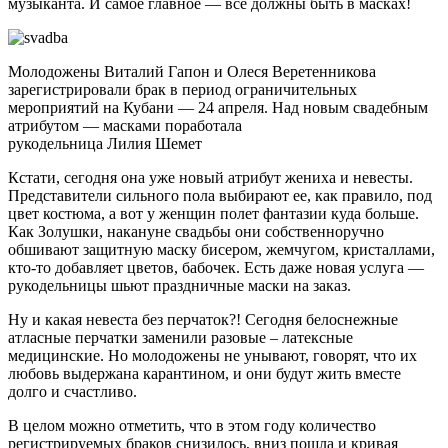
музыканта. И самое главное — все должны быть в масках!
Молодожены Виталий Гапон и Олеся Веретенникова
зарегистрировали брак в период ограничительных
мероприятий на Кубани — 24 апреля. Над новым свадебным
атрибутом — масками поработала
рукодельница Лилия Шемет
Кстати, сегодня она уже новый атрибут жениха и невесты.
Представители сильного пола выбирают ее, как правило, под
цвет костюма, а вот у женщин полет фантазии куда больше.
Как Золушки, накануне свадьбы они собственноручно
обшивают защитную маску бисером, жемчугом, кристаллами,
кто-то добавляет цветов, бабочек. Есть даже новая услуга —
рукодельницы шьют праздничные маски на заказ.
Ну и какая невеста без перчаток?! Сегодня белоснежные
атласные перчатки заменили разовые – латексные
медицинские. Но молодожены не унывают, говорят, что их
любовь выдержана карантином, и они будут жить вместе
долго и счастливо.
В целом можно отметить, что в этом году количество
регистрируемых браков снизилось, вниз пошла и кривая