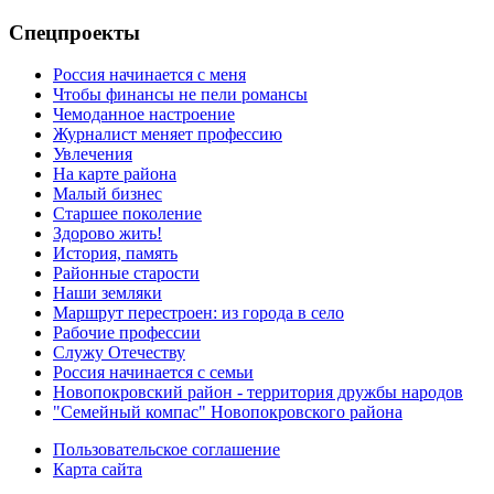
Спецпроекты
Россия начинается с меня
Чтобы финансы не пели романсы
Чемоданное настроение
Журналист меняет профессию
Увлечения
На карте района
Малый бизнес
Старшее поколение
Здорово жить!
История, память
Районные старости
Наши земляки
Маршрут перестроен: из города в село
Рабочие профессии
Служу Отечеству
Россия начинается с семьи
Новопокровский район - территория дружбы народов
"Семейный компас" Новопокровского района
Пользовательское соглашение
Карта сайта