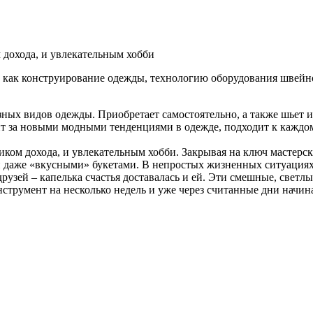
 дохода, и увлекательным хобби
 как конструирование одежды, технологию оборудования швейног
зных видов одежды. Приобретает самостоятельно, а также шьет из
едит за новыми модными тенденциями в одежде, подходит к кажд
ником дохода, и увлекательным хобби. Закрывая на ключ мастерс
а и даже «вкусными» букетами. В непростых жизненных ситуация
узей – капелька счастья доставалась и ей. Эти смешные, светл
инструмент на несколько недель и уже через считанные дни начин