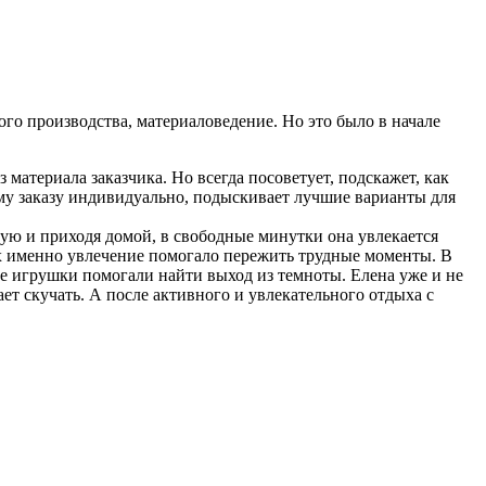
о производства, материаловедение. Но это было в начале
 материала заказчика. Но всегда посоветует, подскажет, как
ому заказу индивидуально, подыскивает лучшие варианты для
кую и приходя домой, в свободные минутки она увлекается
х именно увлечение помогало пережить трудные моменты. В
ые игрушки помогали найти выход из темноты. Елена уже и не
ает скучать. А после активного и увлекательного отдыха с