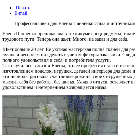
Печать
E-mail
Профессия швеи для Елены Панченко стала и источником
Елена Панченко преподавала в техникуме спецпредметы, такие
трудового пути. Теперь она шьет. Много, на заказ и для себя.
Шьет больше 20 лет. Ее уютная мастерская полна тканей для ра
лучше и чего не стоит делать с учетом фигуры заказчика. Сл
полного удовольствия и себя, и потребителя услуги.
Так случилось в жизни Елены, что ее профессия стала и источ
изготовлением поделок, игрушек, деталей интерьера для дом
эти периоды рисовала счастливые рожицы своих игрушечных др
мыслит себя без работы, без шитья. Уходя в отпуск, оставляет 
удовольствием и нетерпением возвращается назад.