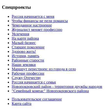
Спецпроекты
Россия начинается с меня
Чтобы финансы не пели романсы
Чемоданное настроение
Журналист меняет профессию
Увлечения
На карте района
Малый бизнес
Старшее поколение
Здорово жить!
История, память
Районные старости
Наши земляки
Маршрут перестроен: из города в село
Рабочие профессии
Служу Отечеству
Россия начинается с семьи
Новопокровский район - территория дружбы народов
"Семейный компас" Новопокровского района
Пользовательское соглашение
Карта сайта