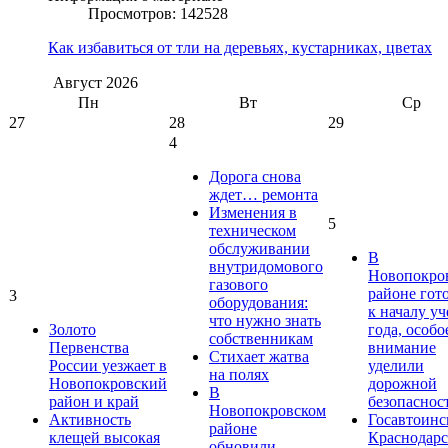
Просмотров: 142528
Как избавиться от тли на деревьях, кустарниках, цветах
Август
2026
Пн
Вт
Ср
27
28
29
4
Дорога снова
ждет… ремонта
Изменения в
5
техническом
обслуживании
В
внутридомового
Новопокро
газового
районе гот
3
оборудования:
к началу у
что нужно знать
Золото
года, особо
собственникам
Первенства
внимание
Стихает жатва
России уезжает в
уделили
на полях
Новопокровский
дорожной
В
район и край
безопаснос
Новопокровском
Активность
Госавтоинс
районе
клещей высокая
Краснодарс
обновили