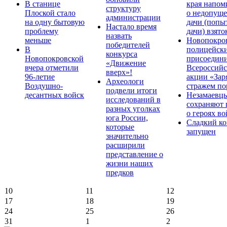
В станице
края напом
структуру
Плоской стало
о недопущ
администрации
на одну бытовую
дачи (попы
Настало время
проблему
дачи) взято
назвать
меньше
Новопокро
победителей
В
полицейск
конкурса
Новопокровской
присоедини
«Движение
вчера отметили
Всероссийс
вверх»!
96-летие
акции «Зар
Археологи
Воздушно-
стражем по
подвели итоги
десантных войск
Незамаевц
исследований в
сохраняют 
разных уголках
о героях в
юга России,
Сладкий ко
которые
запущен
значительно
расширили
представление о
жизни наших
предков
10
11
12
17
18
19
24
25
26
31
1
2