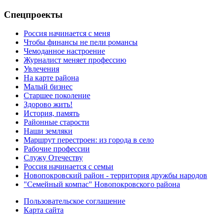
Спецпроекты
Россия начинается с меня
Чтобы финансы не пели романсы
Чемоданное настроение
Журналист меняет профессию
Увлечения
На карте района
Малый бизнес
Старшее поколение
Здорово жить!
История, память
Районные старости
Наши земляки
Маршрут перестроен: из города в село
Рабочие профессии
Служу Отечеству
Россия начинается с семьи
Новопокровский район - территория дружбы народов
"Семейный компас" Новопокровского района
Пользовательское соглашение
Карта сайта