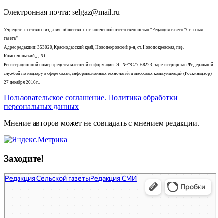
Электронная почта: selgaz@mail.ru
Учредитель сетевого издания: общество с ограниченной ответственностью “Редакция газеты “Сельская
газета”;
Адрес редакции: 353020, Краснодарский край, Новопокровский р-н, ст. Новопокровская, пер.
Комсомольский, д. 31.
Регистрационный номер средства массовой информации: Эл № ФС77-68223, зарегистрирован Федеральной
службой по надзору в сфере связи, информационных технологий и массовых коммуникаций (Роскмнадзор)
27 декабря 2016 г..
Пользовательское соглашение. Политика обработки
персональных данных
Мнение авторов может не совпадать с мнением редакции.
Заходите!