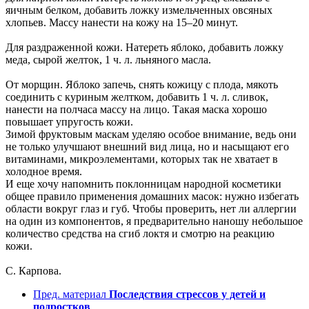
яичным белком, добавить ложку измельченных овсяных
хлопьев. Массу нанести на кожу на 15–20 минут.
Для раздраженной кожи. Натереть яблоко, добавить ложку
меда, сырой желток, 1 ч. л. льняного масла.
От морщин. Яблоко запечь, снять кожицу с плода, мякоть
соединить с куриным желтком, добавить 1 ч. л. сливок,
нанести на полчаса массу на лицо. Такая маска хорошо
повышает упругость кожи.
Зимой фруктовым маскам уделяю особое внимание, ведь они
не только улучшают внешний вид лица, но и насыщают его
витаминами, микроэлементами, которых так не хватает в
холодное время.
И еще хочу напомнить поклонницам народной косметики
общее правило применения домашних масок: нужно избегать
области вокруг глаз и губ. Чтобы проверить, нет ли аллергии
на один из компонентов, я предварительно наношу небольшое
количество средства на сгиб локтя и смотрю на реакцию
кожи.
С. Карпова.
Пред. материал
Последствия стрессов у детей и
подростков