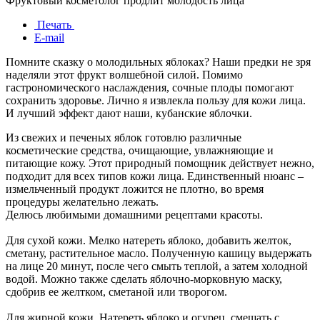
Фруктовый косметолог продлит молодость лица
Печать
E-mail
Помните сказку о молодильных яблоках? Наши предки не зря
наделяли этот фрукт волшебной силой. Помимо
гастрономического наслаждения, сочные плоды помогают
сохранить здоровье. Лично я извлекла пользу для кожи лица.
И лучший эффект дают наши, кубанские яблочки.
Из свежих и печеных яблок готовлю различные
косметические средства, очищающие, увлажняющие и
питающие кожу. Этот природный помощник действует нежно,
подходит для всех типов кожи лица. Единственный нюанс –
измельченный продукт ложится не плотно, во время
процедуры желательно лежать.
Делюсь любимыми домашними рецептами красоты.
Для сухой кожи. Мелко натереть яблоко, добавить желток,
сметану, растительное масло. Полученную кашицу выдержать
на лице 20 минут, после чего смыть теплой, а затем холодной
водой. Можно также сделать яблочно-морковную маску,
сдобрив ее желтком, сметаной или творогом.
Для жирной кожи. Натереть яблоко и огурец, смешать с