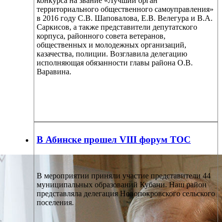
конкурса на звание «Лучший орган
территориального общественного самоуправления»
в 2016 году С.В. Шаповалова, Е.В. Велегура и В.А.
Саркисов, а также представители депутатского
корпуса, районного совета ветеранов,
общественных и молодежных организаций,
казачества, полиции. Возглавила делегацию
исполняющая обязанности главы района О.В.
Варавина.
В Абинске прошел VIII форум ТОС
В мероприятии приняли участие представители 44
муниципальных образований Кубани. Наш район
представляла делегация Новопокровского сельского
поселения.