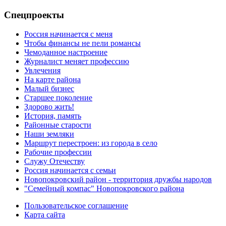
Спецпроекты
Россия начинается с меня
Чтобы финансы не пели романсы
Чемоданное настроение
Журналист меняет профессию
Увлечения
На карте района
Малый бизнес
Старшее поколение
Здорово жить!
История, память
Районные старости
Наши земляки
Маршрут перестроен: из города в село
Рабочие профессии
Служу Отечеству
Россия начинается с семьи
Новопокровский район - территория дружбы народов
"Семейный компас" Новопокровского района
Пользовательское соглашение
Карта сайта