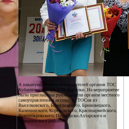
А накануне лучших руководителей органов ТОС
Кубани чествовали в ст. Выселки. На мероприятие
были приглашены руководители органов местного
самоуправления и активисты ТОСов из
Выселковского, Белоглинского, Брюховецкого,
Калининского, Кореновского, Красноармейского,
Новопокровского, Приморско-Ахтарского и
Тимашевского районов.