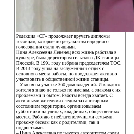
Редакция «СГ» продолжает вручать дипломы
тосовцам, которые по результатам народного
голосования стали лучшими.
Нина Алексеевна Левенец всю жизнь работала в
культуре, была директором сельского ДК станицы
Плоской. В 1991 году избрана председателем ТОС.
В 2013 году ушла на заслуженный отдых с
основного места работы, но продолжает активно
участвовать в общественной жизни станицы.
– У меня на участке 360 домовладений. И каждого
жителя я знаю не только по именам, а знакома с их
проблемами и бытом. Работы всегда хватает. С
активными жителями следим за санитарным
состоянием территории, организовываем
субботники на улицах, кладбищах, общественных
местах. Работаю с неблагополучными семьями,
провожу беседы как с родителями, так и
подростками.
– Нина Алексеевна пользуется авторитетом среди