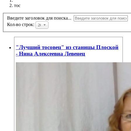
тос
Введите заголовок для поиска...
Кол-во строк:
20
"Лучший тосовец" из станицы Плоской
- Нина Алексеевна Левенец