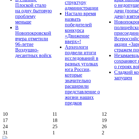
структуру
Плоской стало
о недопущ
администрации
на одну бытовую
дачи (попы
Настало время
проблему
дачи) взято
назвать
меньше
Новопокро
победителей
В
полицейск
конкурса
Новопокровской
присоедини
«Движение
вчера отметили
Всероссийс
вверх»!
96-летие
акции «Зар
Археологи
Воздушно-
стражем по
подвели итоги
десантных войск
Незамаевц
исследований в
сохраняют 
разных уголках
о героях в
юга России,
Сладкий ко
которые
запущен
значительно
расширили
представление о
жизни наших
предков
10
11
12
17
18
19
24
25
26
31
1
2