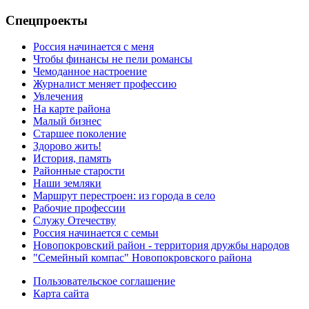
Спецпроекты
Россия начинается с меня
Чтобы финансы не пели романсы
Чемоданное настроение
Журналист меняет профессию
Увлечения
На карте района
Малый бизнес
Старшее поколение
Здорово жить!
История, память
Районные старости
Наши земляки
Маршрут перестроен: из города в село
Рабочие профессии
Служу Отечеству
Россия начинается с семьи
Новопокровский район - территория дружбы народов
"Семейный компас" Новопокровского района
Пользовательское соглашение
Карта сайта