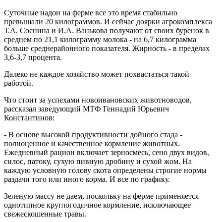
Суточные надои на ферме все это время стабильно
превышали 20 килограммов. И сейчас доярки агрокомплекса
Т.А. Соснина и И.А. Ванькова получают от своих буренок в
среднем по 21,1 килограмму молока - на 6,7 килограмма
больше среднерайонного показателя. Жирность - в пределах
3,6-3,7 процента.
Далеко не каждое хозяйство может похвастаться такой
работой.
Что стоит за успехами новоивановских животноводов,
рассказал заведующий МТФ Геннадий Юрьевич
Константинов:
- В основе высокой продуктивности дойного стада -
полноценное и качественное кормление животных.
Ежедневный рацион включает зерносмесь, сено двух видов,
силос, патоку, сухую пивную дробину и сухой жом. На
каждую условную голову скота определены строгие нормы
раздачи того или иного корма. И все по графику.
Зеленую массу не даем, поскольку на ферме применяется
однотипное круглогодичное кормление, исключающее
свежескошенные травы.