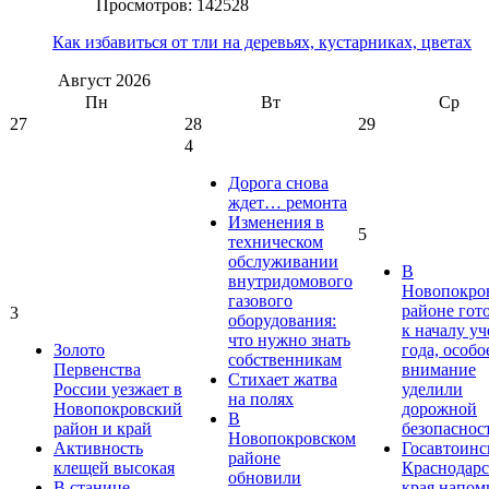
Просмотров: 142528
Как избавиться от тли на деревьях, кустарниках, цветах
Август
2026
Пн
Вт
Ср
27
28
29
4
Дорога снова
ждет… ремонта
Изменения в
5
техническом
обслуживании
В
внутридомового
Новопокро
газового
районе гот
3
оборудования:
к началу у
что нужно знать
Золото
года, особо
собственникам
Первенства
внимание
Стихает жатва
России уезжает в
уделили
на полях
Новопокровский
дорожной
В
район и край
безопаснос
Новопокровском
Активность
Госавтоинс
районе
клещей высокая
Краснодарс
обновили
В станице
края напом