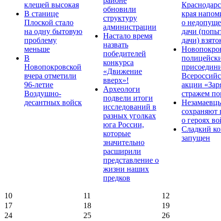
районе
клещей высокая
Краснодарс
обновили
В станице
края напом
структуру
Плоской стало
о недопущ
администрации
на одну бытовую
дачи (попы
Настало время
проблему
дачи) взято
назвать
меньше
Новопокро
победителей
В
полицейск
конкурса
Новопокровской
присоедини
«Движение
вчера отметили
Всероссийс
вверх»!
96-летие
акции «Зар
Археологи
Воздушно-
стражем по
подвели итоги
десантных войск
Незамаевц
исследований в
сохраняют 
разных уголках
о героях в
юга России,
Сладкий ко
которые
запущен
значительно
расширили
представление о
жизни наших
предков
10
11
12
17
18
19
24
25
26