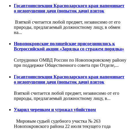
Госавтоинспекция Краснодарского края напоминает
о недопущении дачи (попыток дачи) взяток
Взяткой считается любой предмет, независимо от его
природы, предлагаемый должностному лицу, в обмен
на...
Новопокровские полицейские присоединились к
Всероссийской акции «Зарядка со стражем порядка»
Сотрудники ОМВД России по Новопокровскому району
при поддержке Общественного совета при Отделе,...
Госавтоинспекция Краснодарского края напоминает
о недопущении дачи (попыток дачи) взяток
Взяткой считается любой предмет, независимо от его
природы, предлагаемый должностному лицу, в...
Ударил черенком и угрожал убийством
Мировым судьей судебного участка № 263
Новопокровского района 22 июля текущего года