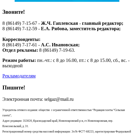
Звоните!
8 (86149) 7-15-67 -
Ж.Ч. Гаплевская - главный редактор;
8 (86149) 7-12-59 -
Е.А. Рябова
, заместитель редактора;
Корреспонденты:
8 (86149) 7-17-61 -
А.С. Ивановская;
Отдел рекламы:
8 (86149) 7-19-63.
Режим работы:
пн.-чт.: с 8 до 16.00, пт.: с 8 до 15.00, сб., вс. -
выходной
Рекламодателям
Пишите!
Электронная почта: selgaz@mail.ru
Учредитель сетевого издания: общество с ограниченной ответственностью “Редакция газеты “Сельская
газета”;
Адрес редакции: 353020, Краснодарский край, Новопокровский р-н, ст. Новопокровская, пер.
Комсомольский, д. 31.
Регистрационный номер средства массовой информации: Эл № ФС77-68223, зарегистрирован Федеральной