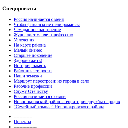
Спецпроекты
Россия начинается с меня
Чтобы финансы не пели романсы
Чемоданное настроение
Журналист меняет профессию
Увлечения
На карте района
Малый бизнес
Старшее поколение
Здорово жить!
История, память
Районные старости
Наши земляки
Маршрут перестроен: из города в село
Рабочие профессии
Служу Отечеству
Россия начинается с семьи
Новопокровский район - территория дружбы народов
"Семейный компас" Новопокровского района
-------------
Проекты
----------------