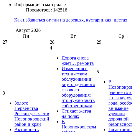
Информация о материале
Просмотров: 142516
Как избавиться от тли на деревьях, кустарниках, цветах
Август
2026
Пн
Вт
Ср
27
28
29
4
Дорога снова
ждет… ремонта
Изменения в
5
техническом
обслуживании
В
внутридомового
Новопокро
газового
районе гот
3
оборудования:
к началу у
что нужно знать
Золото
года, особо
собственникам
Первенства
внимание
Стихает жатва
России уезжает в
уделили
на полях
Новопокровский
дорожной
В
район и край
безопаснос
Новопокровском
Активность
Госавтоинс