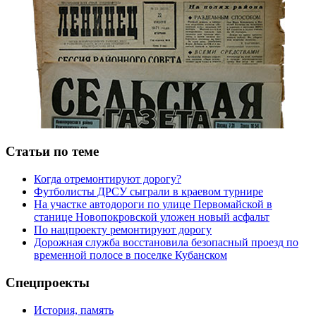
Статьи по теме
Когда отремонтируют дорогу?
Футболисты ДРСУ сыграли в краевом турнире
На участке автодороги по улице Первомайской в
станице Новопокровской уложен новый асфальт
По нацпроекту ремонтируют дорогу
Дорожная служба восстановила безопасный проезд по
временной полосе в поселке Кубанском
Спецпроекты
История, память