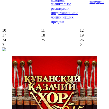
запущен
значительно
расширили
представление о
жизни наших
предков
10
11
12
17
18
19
24
25
26
31
1
2