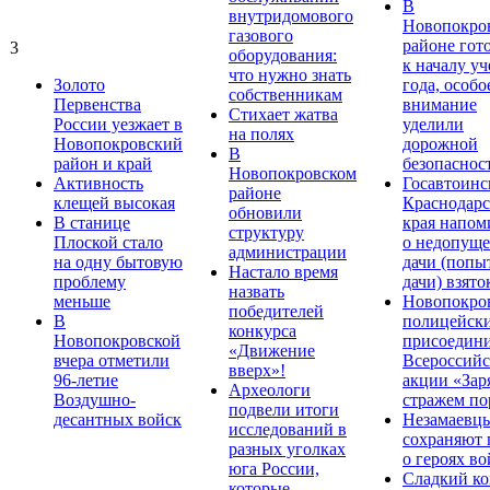
В
внутридомового
Новопокро
газового
районе гот
3
оборудования:
к началу у
что нужно знать
Золото
года, особо
собственникам
Первенства
внимание
Стихает жатва
России уезжает в
уделили
на полях
Новопокровский
дорожной
В
район и край
безопаснос
Новопокровском
Активность
Госавтоинс
районе
клещей высокая
Краснодарс
обновили
В станице
края напом
структуру
Плоской стало
о недопущ
администрации
на одну бытовую
дачи (попы
Настало время
проблему
дачи) взято
назвать
меньше
Новопокро
победителей
В
полицейск
конкурса
Новопокровской
присоедини
«Движение
вчера отметили
Всероссийс
вверх»!
96-летие
акции «Зар
Археологи
Воздушно-
стражем по
подвели итоги
десантных войск
Незамаевц
исследований в
сохраняют 
разных уголках
о героях в
юга России,
Сладкий ко
которые