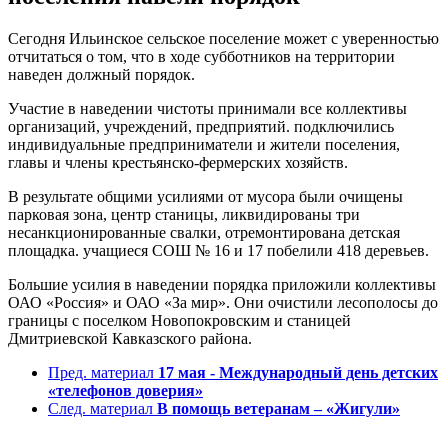
Сегодня Ильинское сельское поселение может с уверенностью
отчитаться о том, что в ходе субботников на территории
наведен должный порядок.
Участие в наведении чистоты принимали все коллективы
организаций, учреждений, предприятий. подключились
индивидуальные предприниматели и жители поселения,
главы и члены крестьянско-фермерских хозяйств.
В результате общими усилиями от мусора были очищены
парковая зона, центр станицы, ликвидированы три
несанкционированные свалки, отремонтирована детская
площадка. учащиеся СОШ № 16 и 17 побелили 418 деревьев.
Большие усилия в наведении порядка приложили коллективы
ОАО «Россия» и ОАО «За мир». Они очистили лесополосы до
границы с поселком Новопокровским и станицей
Дмитриевской Кавказского района.
Пред. материал
17 мая - Международный день детских
«телефонов доверия»
След. материал
В помощь ветеранам – «Жигули»