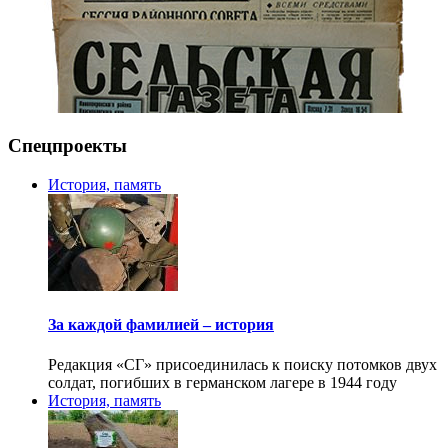
Спецпроекты
История, память
За каждой фамилией – история
Редакция «СГ» присоединилась к поиску потомков двух
солдат, погибших в германском лагере в 1944 году
История, память