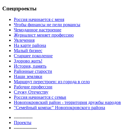
Спецпроекты
Россия начинается с меня
Чтобы финансы не пели романсы
Чемоданное настроение
Журналист меняет профессию
Увлечения
На карте района
Малый бизнес
Старшее поколение
Здорово жить!
История, память
Районные старости
Наши земляки
Маршрут перестроен: из города в село
Рабочие профессии
Служу Отечеству
Россия начинается с семьи
Новопокровский район - территория дружбы народов
"Семейный компас" Новопокровского района
-------------
Проекты
----------------