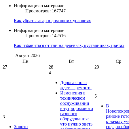
Информация о материале
Просмотров: 167747
Как убрать загар в домашних условиях
Информация о материале
Просмотров: 142516
Как избавиться от тли на деревьях, кустарниках, цветах
Август
2026
Пн
Вт
Ср
27
28
29
4
Дорога снова
ждет… ремонта
Изменения в
5
техническом
обслуживании
В
внутридомового
Новопокро
газового
районе гот
3
оборудования:
к началу у
что нужно знать
Золото
года, особо