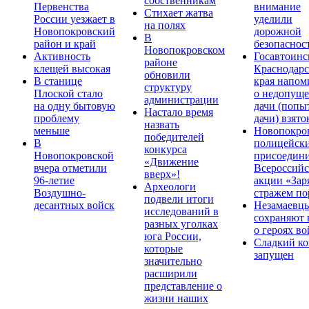
собственникам
Первенства
внимание
Стихает жатва
России уезжает в
уделили
на полях
Новопокровский
дорожной
В
район и край
безопаснос
Новопокровском
Активность
Госавтоинс
районе
клещей высокая
Краснодарс
обновили
В станице
края напом
структуру
Плоской стало
о недопущ
администрации
на одну бытовую
дачи (попы
Настало время
проблему
дачи) взято
назвать
меньше
Новопокро
победителей
В
полицейск
конкурса
Новопокровской
присоедини
«Движение
вчера отметили
Всероссийс
вверх»!
96-летие
акции «Зар
Археологи
Воздушно-
стражем по
подвели итоги
десантных войск
Незамаевц
исследований в
сохраняют 
разных уголках
о героях в
юга России,
Сладкий ко
которые
запущен
значительно
расширили
представление о
жизни наших