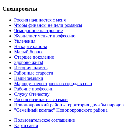
Спецпроекты
Россия начинается с меня
Чтобы финансы не пели романсы
Чемоданное настроение
Журналист меняет профессию
Увлечения
На карте района
Малый бизнес
Старшее поколение
Здорово жить!
История, память
Районные старости
Наши земляки
Маршрут перестроен: из города в село
Рабочие профессии
Служу Отечеству
Россия начинается с семьи
Новопокровский район - территория дружбы народов
"Семейный компас" Новопокровского района
Пользовательское соглашение
Карта сайта