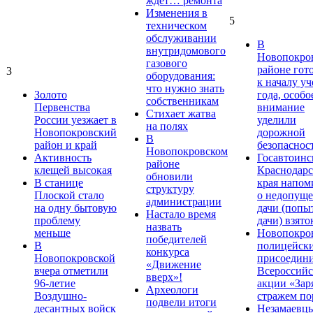
ждет… ремонта
Изменения в
5
техническом
обслуживании
В
внутридомового
Новопокро
газового
районе гот
3
оборудования:
к началу у
что нужно знать
Золото
года, особо
собственникам
Первенства
внимание
Стихает жатва
России уезжает в
уделили
на полях
Новопокровский
дорожной
В
район и край
безопаснос
Новопокровском
Активность
Госавтоинс
районе
клещей высокая
Краснодарс
обновили
В станице
края напом
структуру
Плоской стало
о недопущ
администрации
на одну бытовую
дачи (попы
Настало время
проблему
дачи) взято
назвать
меньше
Новопокро
победителей
В
полицейск
конкурса
Новопокровской
присоедини
«Движение
вчера отметили
Всероссийс
вверх»!
96-летие
акции «Зар
Археологи
Воздушно-
стражем по
подвели итоги
десантных войск
Незамаевц