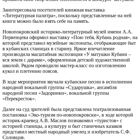
Заинтересовала посетителей книжная выставка
«Литературная палитра», поскольку представленные на ней
книги можно было взять себе на память.
Новопокровский историко-литературный музей имени А.А.
Первенцева оформил выставку «Пою тебя, Кубань родная», на
которой представил музейные экспонаты, отображающие быт
в кубанских станицах в старину. Яркое впечатление
производила масштабная экспозиция «У матушки Кубани –
вся земля с дарами», оформленная детской художественной
школой. Рядом проводили мастер-класс по изготовлению
кукол и плетению поясов.
В ходе мероприятия звучали кубанские песни в исполнении
народной вокальной группы «Сударушка», ансамбля
народной песни «Задоринки», вокальной группы
«Перекресток».
Далее на суд зрителей была представлена театрализованная
постановка «Эко-туризм по-новопокровски», в ходе которой
историк-краевед А.В. Маслов познакомил «туристов» с
историей станицы, а культуру и быт станичных казаков
представил местный народный умелец и изобретатель С.Ф.
Соловцов.