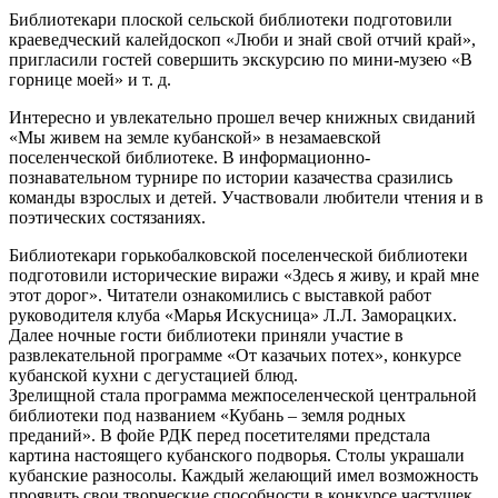
Библиотекари плоской сельской библиотеки подготовили
краеведческий калейдоскоп «Люби и знай свой отчий край»,
пригласили гостей совершить экскурсию по мини-музею «В
горнице моей» и т. д.
Интересно и увлекательно прошел вечер книжных свиданий
«Мы живем на земле кубанской» в незамаевской
поселенческой библиотеке. В информационно-
познавательном турнире по истории казачества сразились
команды взрослых и детей. Участвовали любители чтения и в
поэтических состязаниях.
Библиотекари горькобалковской поселенческой библиотеки
подготовили исторические виражи «Здесь я живу, и край мне
этот дорог». Читатели ознакомились с выставкой работ
руководителя клуба «Марья Искусница» Л.Л. Заморацких.
Далее ночные гости библиотеки приняли участие в
развлекательной программе «От казачьих потех», конкурсе
кубанской кухни с дегустацией блюд.
Зрелищной стала программа межпоселенческой центральной
библиотеки под названием «Кубань – земля родных
преданий». В фойе РДК перед посетителями предстала
картина настоящего кубанского подворья. Столы украшали
кубанские разносолы. Каждый желающий имел возможность
проявить свои творческие способности в конкурсе частушек.