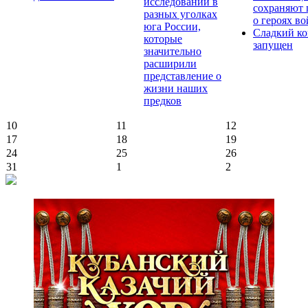
исследований в
сохраняют 
разных уголках
о героях в
юга России,
Сладкий ко
которые
запущен
значительно
расширили
представление о
жизни наших
предков
10
11
12
17
18
19
24
25
26
31
1
2