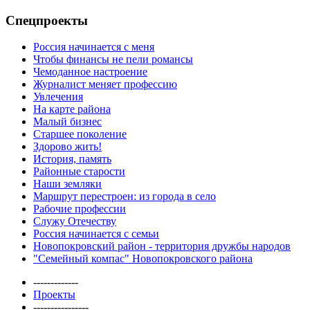
Спецпроекты
Россия начинается с меня
Чтобы финансы не пели романсы
Чемоданное настроение
Журналист меняет профессию
Увлечения
На карте района
Малый бизнес
Старшее поколение
Здорово жить!
История, память
Районные старости
Наши земляки
Маршрут перестроен: из города в село
Рабочие профессии
Служу Отечеству
Россия начинается с семьи
Новопокровский район - территория дружбы народов
"Семейный компас" Новопокровского района
-------------
Проекты
----------------