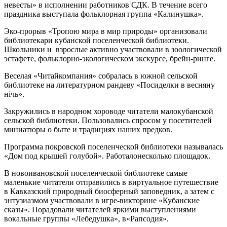
невесты» в исполнении работников СДК. В течение всего
праздника выступала фольклорная группа «Калинушка».
Эко-прорыв «Тропою мира в мир природы» организовали
библиотекари кубанской поселенческой библиотеки.
Школьники и взрослые активно участвовали в зоологической
эстафете, фольклорно-экологическом экскурсе, брейн-ринге.
Веселая «Читайкомпания» собралась в южной сельской
библиотеке на литературном рандеву «Посиделки в весняну
нiчь».
Закружились в народном хороводе читатели малокубанской
сельской библиотеки. Пользовались спросом у посетителей
миниатюры о быте и традициях наших предков.
Программа покровской поселенческой библиотеки называлась
«Дом под крышей голубой». Работалонесколько площадок.
В новоивановской поселенческой библиотеке самые
маленькие читатели отправились в виртуальное путешествие
в Кавказский природный биосферный заповедник, а затем с
энтузиазмом участвовали в игре-викторине «Кубанские
сказы». Порадовали читателей яркими выступлениями
вокальные группы «Лебедушка», в«Рапсодия».