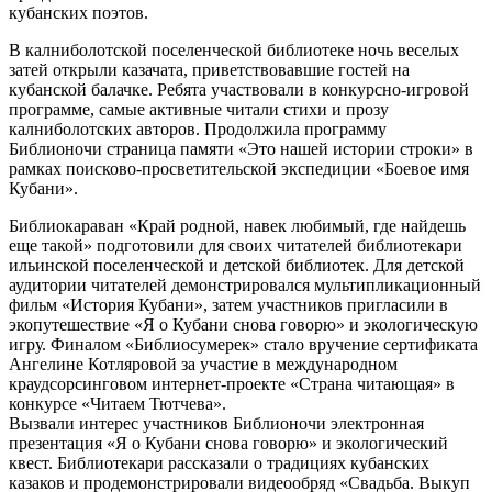
кубанских поэтов.
В калниболотской поселенческой библиотеке ночь веселых
затей открыли казачата, приветствовавшие гостей на
кубанской балачке. Ребята участвовали в конкурсно-игровой
программе, самые активные читали стихи и прозу
калниболотских авторов. Продолжила программу
Библионочи страница памяти «Это нашей истории строки» в
рамках поисково-просветительской экспедиции «Боевое имя
Кубани».
Библиокараван «Край родной, навек любимый, где найдешь
еще такой» подготовили для своих читателей библиотекари
ильинской поселенческой и детской библиотек. Для детской
аудитории читателей демонстрировался мультипликационный
фильм «История Кубани», затем участников пригласили в
экопутешествие «Я о Кубани снова говорю» и экологическую
игру. Финалом «Библиосумерек» стало вручение сертификата
Ангелине Котляровой за участие в международном
краудсорсинговом интернет-проекте «Страна читающая» в
конкурсе «Читаем Тютчева».
Вызвали интерес участников Библионочи электронная
презентация «Я о Кубани снова говорю» и экологический
квест. Библиотекари рассказали о традициях кубанских
казаков и продемонстрировали видеообряд «Свадьба. Выкуп