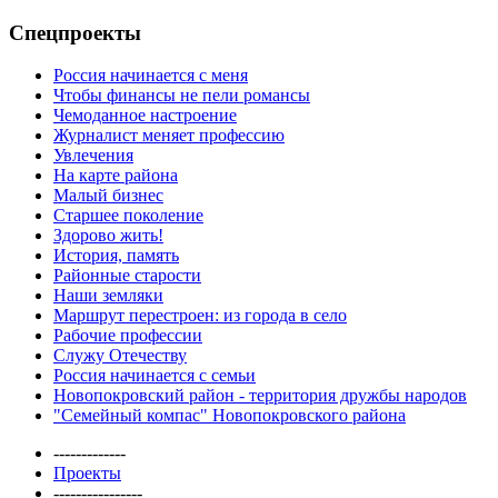
Спецпроекты
Россия начинается с меня
Чтобы финансы не пели романсы
Чемоданное настроение
Журналист меняет профессию
Увлечения
На карте района
Малый бизнес
Старшее поколение
Здорово жить!
История, память
Районные старости
Наши земляки
Маршрут перестроен: из города в село
Рабочие профессии
Служу Отечеству
Россия начинается с семьи
Новопокровский район - территория дружбы народов
"Семейный компас" Новопокровского района
-------------
Проекты
----------------