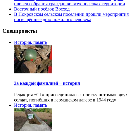
провел собрания граждан во всех поселках территории
Восточный посёлок Восход
В Покровском сельском поселении прошли мероприятия
посвящённые дню пожилого человека
Спецпроекты
История, память
За каждой фамилией – история
Редакция «СГ» присоединилась к поиску потомков двух
солдат, погибших в германском лагере в 1944 году
История, память