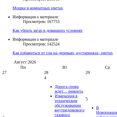
Мошки в комнатных цветах
Информация о материале
Просмотров: 167753
Как убрать загар в домашних условиях
Информация о материале
Просмотров: 142524
Как избавиться от тли на деревьях, кустарниках, цветах
Август
2026
Пн
Вт
Ср
27
28
29
4
Дорога снова
ждет… ремонта
Изменения в
5
техническом
обслуживании
В
внутридомового
Новопокро
газового