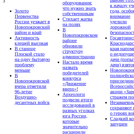
районе гот
3
оборудования:
к началу у
что нужно знать
Золото
года, особо
собственникам
Первенства
внимание
Стихает жатва
России уезжает в
уделили
на полях
Новопокровский
дорожной
В
район и край
безопаснос
Новопокровском
Активность
Госавтоинс
районе
клещей высокая
Краснодарс
обновили
В станице
края напом
структуру
Плоской стало
о недопущ
администрации
на одну бытовую
дачи (попы
Настало время
проблему
дачи) взято
назвать
меньше
Новопокро
победителей
В
полицейск
конкурса
Новопокровской
присоедини
«Движение
вчера отметили
Всероссийс
вверх»!
96-летие
акции «Зар
Археологи
Воздушно-
стражем по
подвели итоги
десантных войск
Незамаевц
исследований в
сохраняют 
разных уголках
о героях в
юга России,
Сладкий ко
которые
запущен
значительно
расширили