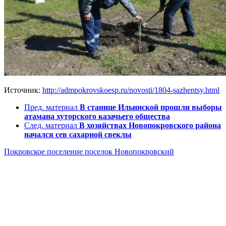
Источник:
http://admpokrovskoesp.ru/novosti/1804-sazhentsy.html
Пред. материал
В станице Ильинской прошли выборы
атамана хуторского казачьего общества
След. материал
В хозяйствах Новопокровского района
начался сев сахарной свеклы
Покровское поселение
поселок Новопокровский