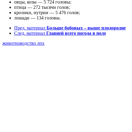
овцы, козы — 5 724 головы;
птица — 272 тысячи голов;
кролики, нутрии — 5 476 голов;
лошади — 134 головы.
Пред. материал
Больше бобовых – выше плодородие
След. материал
Главней всего погода в поле
животноводство
лпх