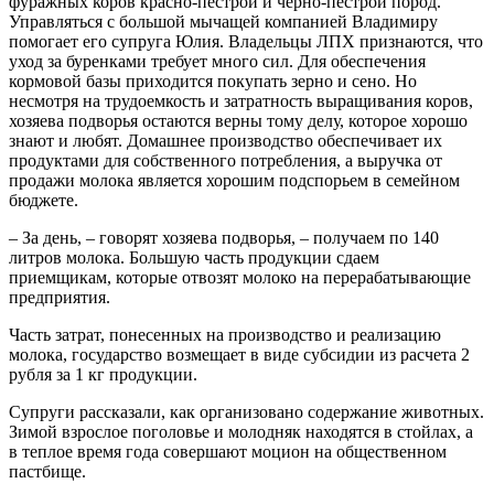
фуражных коров красно-пестрой и черно-пестрой пород.
Управляться с большой мычащей компанией Владимиру
помогает его супруга Юлия. Владельцы ЛПХ признаются, что
уход за буренками требует много сил. Для обеспечения
кормовой базы приходится покупать зерно и сено. Но
несмотря на трудоемкость и затратность выращивания коров,
хозяева подворья остаются верны тому делу, которое хорошо
знают и любят. Домашнее производство обеспечивает их
продуктами для собственного потребления, а выручка от
продажи молока является хорошим подспорьем в семейном
бюджете.
– За день, – говорят хозяева подворья, – получаем по 140
литров молока. Большую часть продукции сдаем
приемщикам, которые отвозят молоко на перерабатывающие
предприятия.
Часть затрат, понесенных на производство и реализацию
молока, государство возмещает в виде субсидии из расчета 2
рубля за 1 кг продукции.
Супруги рассказали, как организовано содержание животных.
Зимой взрослое поголовье и молодняк находятся в стойлах, а
в теплое время года совершают моцион на общественном
пастбище.