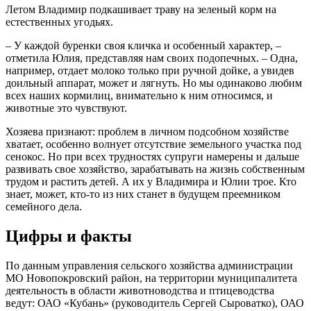
Летом Владимир подкашивает траву на зеленый корм на
естественных угодьях.
– У каждой буренки своя кличка и особенный характер, –
отметила Юлия, представляя нам своих подопечных. – Одна,
например, отдает молоко только при ручной дойке, а увидев
доильный аппарат, может и лягнуть. Но мы одинаково любим
всех наших кормилиц, внимательно к ним относимся, и
животные это чувствуют.
Хозяева признают: проблем в личном подсобном хозяйстве
хватает, особенно волнует отсутствие земельного участка под
сенокос. Но при всех трудностях супруги намерены и дальше
развивать свое хозяйство, зарабатывать на жизнь собственным
трудом и растить детей. А их у Владимира и Юлии трое. Кто
знает, может, кто-то из них станет в будущем преемником
семейного дела.
Цифры и факты
По данным управления сельского хозяйства администрации
МО Новопокровский район, на территории муниципалитета
деятельность в области животноводства и птицеводства
ведут: ОАО «Кубань» (руководитель Сергей Сыроватко), ОАО