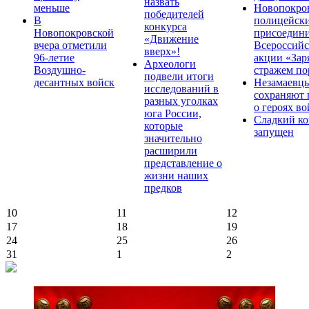
назвать
меньше
Новопокро
победителей
В
полицейск
конкурса
Новопокровской
присоедини
«Движение
вчера отметили
Всероссийс
вверх»!
96-летие
акции «Зар
Археологи
Воздушно-
стражем по
подвели итоги
десантных войск
Незамаевц
исследований в
сохраняют 
разных уголках
о героях в
юга России,
Сладкий ко
которые
запущен
значительно
расширили
представление о
жизни наших
предков
10
11
12
17
18
19
24
25
26
31
1
2