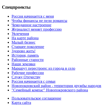
Спецпроекты
Россия начинается с меня
Чтобы финансы не пели романсы
Чемоданное настроение
Журналист меняет профессию
Увлечения
На карте района
Малый бизнес
Старшее поколение
Здорово жить!
История, память
Районные старости
Наши земляки
Маршрут перестроен: из города в село
Рабочие профессии
Служу Отечеству
Россия начинается с семьи
Новопокровский район - территория дружбы народов
"Семейный компас" Новопокровского района
Пользовательское соглашение
Карта сайта