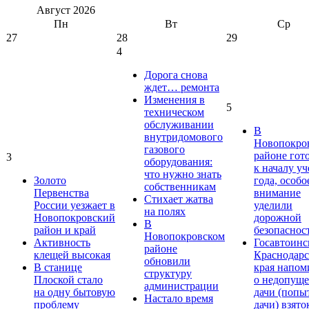
Август
2026
Пн
Вт
Ср
27
28
29
4
Дорога снова
ждет… ремонта
Изменения в
5
техническом
обслуживании
В
внутридомового
Новопокро
газового
районе гот
3
оборудования:
к началу у
что нужно знать
Золото
года, особо
собственникам
Первенства
внимание
Стихает жатва
России уезжает в
уделили
на полях
Новопокровский
дорожной
В
район и край
безопаснос
Новопокровском
Активность
Госавтоинс
районе
клещей высокая
Краснодарс
обновили
В станице
края напом
структуру
Плоской стало
о недопущ
администрации
на одну бытовую
дачи (попы
Настало время
проблему
дачи) взято