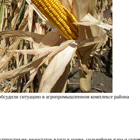
 обсудили ситуацию в агропромышленном комплексе района
еристикам: недостаток влаги в почве, сильнейшая жара и сухов