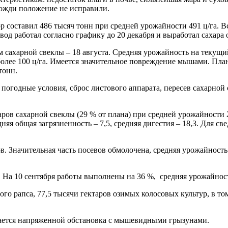
дожди положение не исправили.
бор составил 486 тысяч тонн при средней урожайности 491 ц/га.
од работал согласно графику до 20 декабря и выработал сахара 
 сахарной свеклы – 18 августа. Средняя урожайность на текущий 
 более 100 ц/га. Имеется значительное повреждение мышами. Пла
тонн.
огодные условия, сброс листового аппарата, пересев сахарной с
аров сахарной свеклы (29 % от плана) при средней урожайности 
няя общая загрязненность – 7,5, средняя дигестия – 18,3. Для св
. Значительная часть посевов обмолочена, средняя урожайность 
. На 10 сентября работы выполнены на 36 %, средняя урожайност
ого рапса, 77,5 тысячи гектаров озимых колосовых культур, в т
тается напряженной обстановка с мышевидными грызунами.