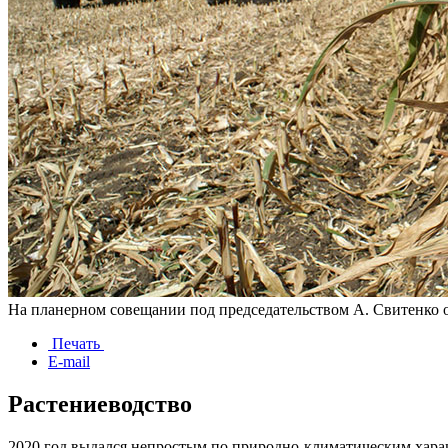
На планерном совещании под председательством А. Свитенко
Печать
E-mail
Растениеводство
2020 год выдался непростым по природно-климатическим характ