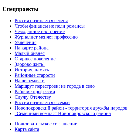
Спецпроекты
Россия начинается с меня
Чтобы финансы не пели романсы
Чемоданное настроение
Журналист меняет профессию
Увлечения
На карте района
Малый бизнес
Старшее поколение
Здорово жить!
История, память
Районные старости
Наши земляки
Маршрут перестроен: из города в село
Рабочие профессии
Служу Отечеству
Россия начинается с семьи
Новопокровский район - территория дружбы народов
"Семейный компас" Новопокровского района
Пользовательское соглашение
Карта сайта