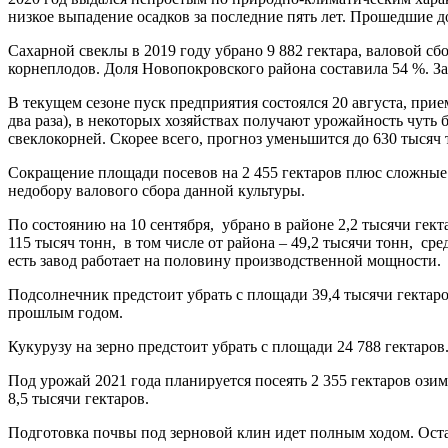
низкое выпадение осадков за последние пять лет. Прошедшие 
Сахарной свеклы в 2019 году убрано 9 882 гектара, валовой с
корнеплодов. Доля Новопокровского района составила 54 %. Зав
В текущем сезоне пуск предприятия состоялся 20 августа, прием
два раза), в некоторых хозяйствах получают урожайность чуть
свеклокорней. Скорее всего, прогноз уменьшится до 630 тысяч 
Сокращение площади посевов на 2 455 гектаров плюс сложные п
недобору валового сбора данной культуры.
По состоянию на 10 сентября, убрано в районе 2,2 тысячи гект
115 тысяч тонн, в том числе от района – 49,2 тысячи тонн, сред
есть завод работает на половину производственной мощности.
Подсолнечник предстоит убрать с площади 39,4 тысячи гектаров
прошлым годом.
Кукурузу на зерно предстоит убрать с площади 24 788 гектаров
Под урожай 2021 года планируется посеять 2 355 гектаров озим
8,5 тысячи гектаров.
Подготовка почвы под зерновой клин идет полным ходом. Ос