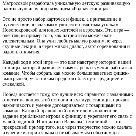
Матросовой разработала уникальную детскую развивающую
настольную игру под названием «Родная станица».
Это не просто набор карточек и фишек, а приглашение в
путешествие по знакомым улицам и памятным уголкам
Новопокровской для юных жителей и взрослых. Эта игра —
блестящий пример того, как патриотизм может быть
увлекательным. Она учит любить малую родину не через
скучные лекции, а через живой диалог, азарт соревнования и
радость открытия.
Каждый ход в этой игре — это шаг навстречу истории нашей
станицы, который развивает память, речь и умение работать в
команде. Чтобы собрать как можно больше заветных фишек-
выигрышей, участникам предстоит блеснуть эрудицией и
смекалкой.
Победа достается тому, кто лучше всех справится с заданиями:
ответит на вопросы об истории и культуре станицы, проявит
находчивость и умение договариваться с товарищами по
команде. Каждый правильный ответ или выполненное
задание приближает игрока к финишу и укрепляет его связь с
малой родиной. Инициатива Варвары Томилиной — это
прекрасный пример того, как через творчество можно сделать
изучение истории ярким и незабываемым событием для