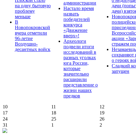
Плоской стало
о недопущ
администрации
на одну бытовую
дачи (попы
Настало время
проблему
дачи) взято
назвать
меньше
Новопокро
победителей
В
полицейск
конкурса
Новопокровской
присоедини
«Движение
вчера отметили
Всероссийс
вверх»!
96-летие
акции «Зар
Археологи
Воздушно-
стражем по
подвели итоги
десантных войск
Незамаевц
исследований в
сохраняют 
разных уголках
о героях в
юга России,
Сладкий ко
которые
запущен
значительно
расширили
представление о
жизни наших
предков
10
11
12
17
18
19
24
25
26
31
1
2