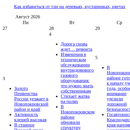
Как избавиться от тли на деревьях, кустарниках, цветах
Август
2026
Пн
Вт
Ср
27
28
29
4
Дорога снова
ждет… ремонта
Изменения в
5
техническом
обслуживании
В
внутридомового
Новопокро
газового
районе гот
3
оборудования:
к началу у
что нужно знать
Золото
года, особо
собственникам
Первенства
внимание
Стихает жатва
России уезжает в
уделили
на полях
Новопокровский
дорожной
В
район и край
безопаснос
Новопокровском
Активность
Госавтоинс
районе
клещей высокая
Краснодарс
обновили
В станице
края напом
структуру