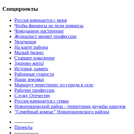
Спецпроекты
Россия начинается с меня
Чтобы финансы не пели романсы
Чемоданное настроение
Журналист меняет профессию
Увлечения
На карте района
Малый бизнес
Старшее поколение
Здорово жить!
История, память
Районные старости
Наши земляки
Маршрут перестроен: из города в село
Рабочие профессии
Служу Отечеству
Россия начинается с семьи
Новопокровский район - территория дружбы народов
"Семейный компас" Новопокровского района
-------------
Проекты
----------------