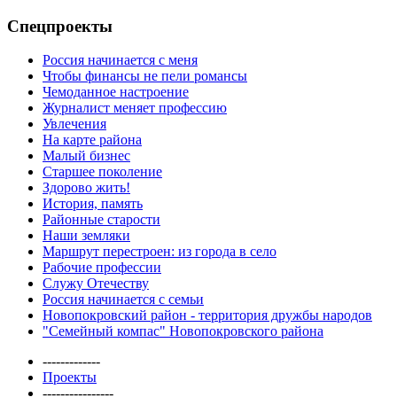
Спецпроекты
Россия начинается с меня
Чтобы финансы не пели романсы
Чемоданное настроение
Журналист меняет профессию
Увлечения
На карте района
Малый бизнес
Старшее поколение
Здорово жить!
История, память
Районные старости
Наши земляки
Маршрут перестроен: из города в село
Рабочие профессии
Служу Отечеству
Россия начинается с семьи
Новопокровский район - территория дружбы народов
"Семейный компас" Новопокровского района
-------------
Проекты
----------------