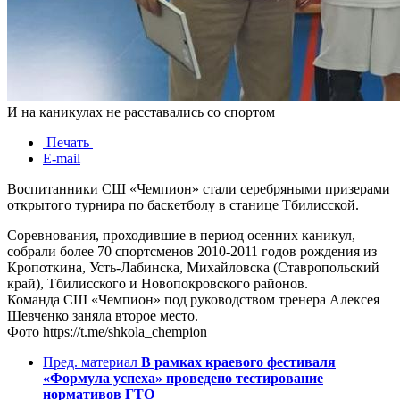
И на каникулах не расставались со спортом
Печать
E-mail
Воспитанники СШ «Чемпион» стали серебряными призерами
открытого турнира по баскетболу в станице Тбилисской.
Соревнования, проходившие в период осенних каникул,
собрали более 70 спортсменов 2010-2011 годов рождения из
Кропоткина, Усть-Лабинска, Михайловска (Ставропольский
край), Тбилисского и Новопокровского районов.
Команда СШ «Чемпион» под руководством тренера Алексея
Шевченко заняла второе место.
Фото https://t.me/shkola_chempion
Пред. материал
В рамках краевого фестиваля
«Формула успеха» проведено тестирование
нормативов ГТО