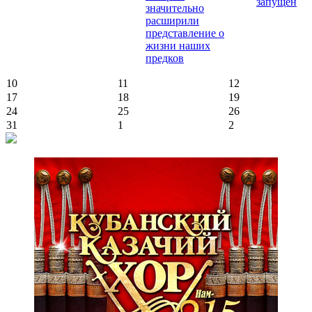
запущен
значительно
расширили
представление о
жизни наших
предков
10
11
12
17
18
19
24
25
26
31
1
2