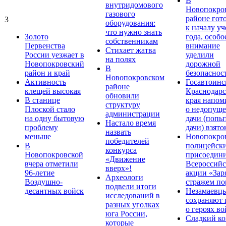
В
внутридомового
Новопокро
газового
районе гот
3
оборудования:
к началу у
что нужно знать
Золото
года, особо
собственникам
Первенства
внимание
Стихает жатва
России уезжает в
уделили
на полях
Новопокровский
дорожной
В
район и край
безопаснос
Новопокровском
Активность
Госавтоинс
районе
клещей высокая
Краснодарс
обновили
В станице
края напом
структуру
Плоской стало
о недопущ
администрации
на одну бытовую
дачи (попы
Настало время
проблему
дачи) взято
назвать
меньше
Новопокро
победителей
В
полицейск
конкурса
Новопокровской
присоедини
«Движение
вчера отметили
Всероссийс
вверх»!
96-летие
акции «Зар
Археологи
Воздушно-
стражем по
подвели итоги
десантных войск
Незамаевц
исследований в
сохраняют 
разных уголках
о героях в
юга России,
Сладкий ко
которые