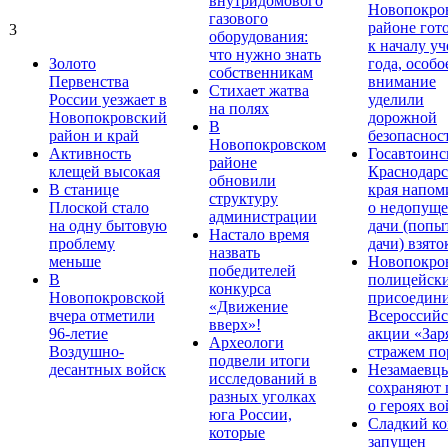
внутридомового
Новопокро
газового
районе гот
3
оборудования:
к началу у
что нужно знать
Золото
года, особо
собственникам
Первенства
внимание
Стихает жатва
России уезжает в
уделили
на полях
Новопокровский
дорожной
В
район и край
безопаснос
Новопокровском
Активность
Госавтоинс
районе
клещей высокая
Краснодарс
обновили
В станице
края напом
структуру
Плоской стало
о недопущ
администрации
на одну бытовую
дачи (попы
Настало время
проблему
дачи) взято
назвать
меньше
Новопокро
победителей
В
полицейск
конкурса
Новопокровской
присоедини
«Движение
вчера отметили
Всероссийс
вверх»!
96-летие
акции «Зар
Археологи
Воздушно-
стражем по
подвели итоги
десантных войск
Незамаевц
исследований в
сохраняют 
разных уголках
о героях в
юга России,
Сладкий ко
которые
запущен