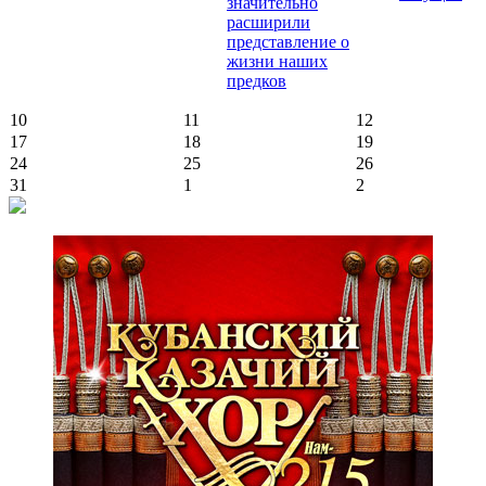
значительно
расширили
представление о
жизни наших
предков
10
11
12
17
18
19
24
25
26
31
1
2