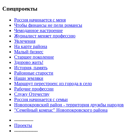
Спецпроекты
Россия начинается с меня
Чтобы финансы не пели романсы
Чемоданное настроение
Журналист меняет профессию
Увлечения
На карте района
Малый бизнес
Старшее поколение
Здорово жить!
История, память
Районные старости
Наши земляки
Маршрут перестроен: из города в село
Рабочие профессии
Служу Отечеству
Россия начинается с семьи
Новопокровский район - территория дружбы народов
"Семейный компас" Новопокровского района
-------------
Проекты
----------------