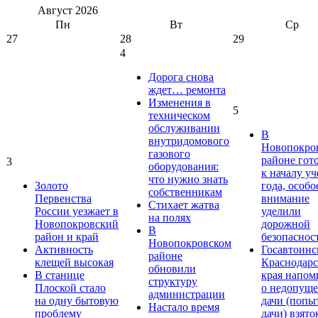
Август
2026
Пн
Вт
Ср
27
28
29
4
Дорога снова
ждет… ремонта
Изменения в
5
техническом
обслуживании
В
внутридомового
Новопокро
газового
районе гот
3
оборудования:
к началу у
что нужно знать
Золото
года, особо
собственникам
Первенства
внимание
Стихает жатва
России уезжает в
уделили
на полях
Новопокровский
дорожной
В
район и край
безопаснос
Новопокровском
Активность
Госавтоинс
районе
клещей высокая
Краснодарс
обновили
В станице
края напом
структуру
Плоской стало
о недопущ
администрации
на одну бытовую
дачи (попы
Настало время
проблему
дачи) взято