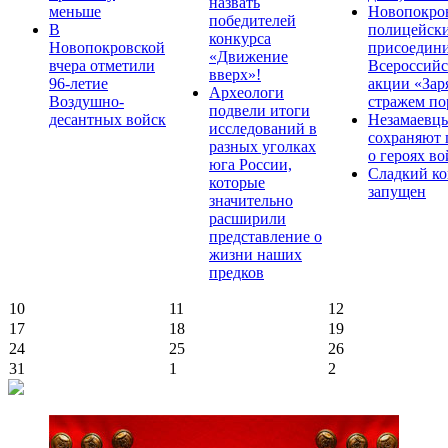
назвать
меньше
Новопокро
победителей
В
полицейск
конкурса
Новопокровской
присоедини
«Движение
вчера отметили
Всероссийс
вверх»!
96-летие
акции «Зар
Археологи
Воздушно-
стражем по
подвели итоги
десантных войск
Незамаевц
исследований в
сохраняют 
разных уголках
о героях в
юга России,
Сладкий ко
которые
запущен
значительно
расширили
представление о
жизни наших
предков
10
11
12
17
18
19
24
25
26
31
1
2