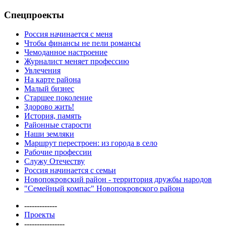
Спецпроекты
Россия начинается с меня
Чтобы финансы не пели романсы
Чемоданное настроение
Журналист меняет профессию
Увлечения
На карте района
Малый бизнес
Старшее поколение
Здорово жить!
История, память
Районные старости
Наши земляки
Маршрут перестроен: из города в село
Рабочие профессии
Служу Отечеству
Россия начинается с семьи
Новопокровский район - территория дружбы народов
"Семейный компас" Новопокровского района
-------------
Проекты
----------------