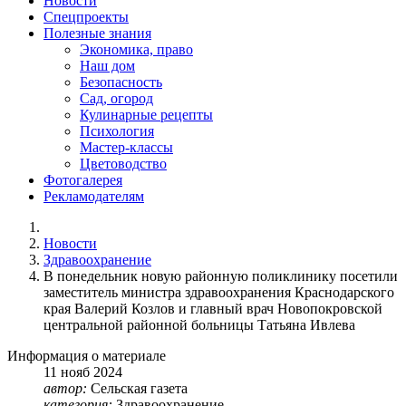
Новости
Спецпроекты
Полезные знания
Экономика, право
Наш дом
Безопасность
Сад, огород
Кулинарные рецепты
Психология
Мастер-классы
Цветоводство
Фотогалерея
Рекламодателям
Новости
Здравоохранение
В понедельник новую районную поликлинику посетили
заместитель министра здравоохранения Краснодарского
края Валерий Козлов и главный врач Новопокровской
центральной районной больницы Татьяна Ивлева
Информация о материале
11
нояб
2024
автор:
Сельская газета
категория:
Здравоохранение