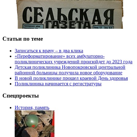
Статьи по теме
Записаться к врачу – в два клика
«Переформатирование» всех амбулаторно-
поликлинических учреждений произойдет до 2023 года
Детская поликлиника Новопокровской центральной
районной больницы получила новое оборудование
В новой поликлинике прошел краевой День здоровья
Поликлиника начинается с регистратуры
Спецпроекты
История, память