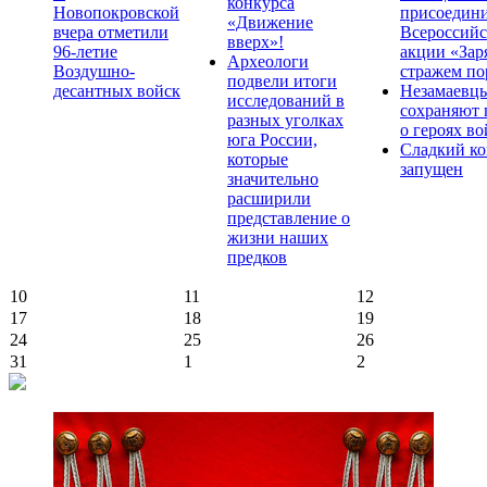
конкурса
Новопокровской
присоедини
«Движение
вчера отметили
Всероссийс
вверх»!
96-летие
акции «Зар
Археологи
Воздушно-
стражем по
подвели итоги
десантных войск
Незамаевц
исследований в
сохраняют 
разных уголках
о героях в
юга России,
Сладкий ко
которые
запущен
значительно
расширили
представление о
жизни наших
предков
10
11
12
17
18
19
24
25
26
31
1
2