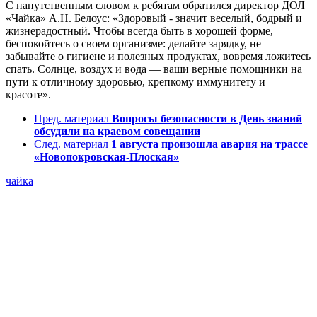
С напутственным словом к ребятам обратился директор ДОЛ
«Чайка» А.Н. Белоус: «Здоровый - значит веселый, бодрый и
жизнерадостный. Чтобы всегда быть в хорошей форме,
беспокойтесь о своем организме: делайте зарядку, не
забывайте о гигиене и полезных продуктах, вовремя ложитесь
спать. Солнце, воздух и вода — ваши верные помощники на
пути к отличному здоровью, крепкому иммунитету и
красоте».
Пред. материал
Вопросы безопасности в День знаний
обсудили на краевом совещании
След. материал
1 августа произошла авария на трассе
«Новопокровская-Плоская»
чайка