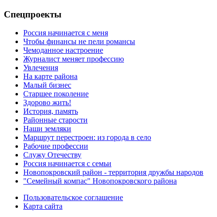
Спецпроекты
Россия начинается с меня
Чтобы финансы не пели романсы
Чемоданное настроение
Журналист меняет профессию
Увлечения
На карте района
Малый бизнес
Старшее поколение
Здорово жить!
История, память
Районные старости
Наши земляки
Маршрут перестроен: из города в село
Рабочие профессии
Служу Отечеству
Россия начинается с семьи
Новопокровский район - территория дружбы народов
"Семейный компас" Новопокровского района
Пользовательское соглашение
Карта сайта