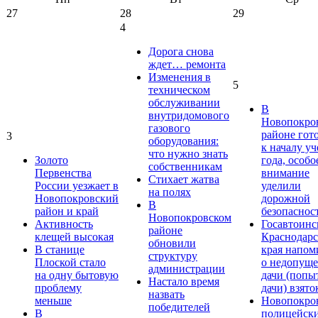
27
28
29
4
Дорога снова
ждет… ремонта
Изменения в
5
техническом
обслуживании
В
внутридомового
Новопокро
газового
районе гот
3
оборудования:
к началу у
что нужно знать
Золото
года, особо
собственникам
Первенства
внимание
Стихает жатва
России уезжает в
уделили
на полях
Новопокровский
дорожной
В
район и край
безопаснос
Новопокровском
Активность
Госавтоинс
районе
клещей высокая
Краснодарс
обновили
В станице
края напом
структуру
Плоской стало
о недопущ
администрации
на одну бытовую
дачи (попы
Настало время
проблему
дачи) взято
назвать
меньше
Новопокро
победителей
В
полицейск