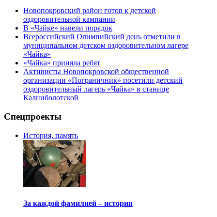
Новопокровский район готов к детской
оздоровительной кампании
В «Чайке» навели порядок
Всероссийский Олимпийский день отметили в
муниципальном детском оздоровительном лагере
«Чайка»
«Чайка» приняла ребят
Активисты Новопокровской общественной
организации «Пограничник» посетили детский
оздоровительный лагерь «Чайка» в станице
Калниболотской
Спецпроекты
История, память
За каждой фамилией – история