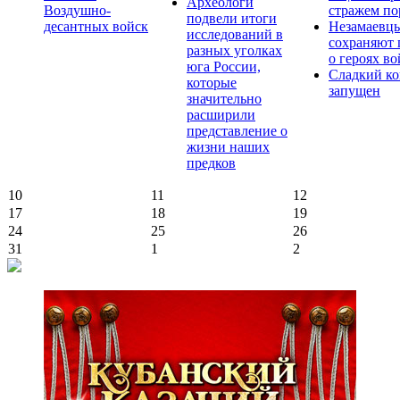
Археологи
Воздушно-
стражем по
подвели итоги
десантных войск
Незамаевц
исследований в
сохраняют 
разных уголках
о героях в
юга России,
Сладкий ко
которые
запущен
значительно
расширили
представление о
жизни наших
предков
10
11
12
17
18
19
24
25
26
31
1
2