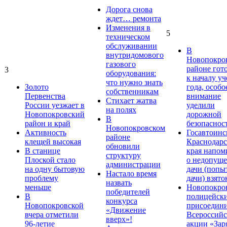
Дорога снова
ждет… ремонта
Изменения в
5
техническом
обслуживании
В
внутридомового
Новопокро
газового
районе гот
3
оборудования:
к началу у
что нужно знать
Золото
года, особо
собственникам
Первенства
внимание
Стихает жатва
России уезжает в
уделили
на полях
Новопокровский
дорожной
В
район и край
безопаснос
Новопокровском
Активность
Госавтоинс
районе
клещей высокая
Краснодарс
обновили
В станице
края напом
структуру
Плоской стало
о недопущ
администрации
на одну бытовую
дачи (попы
Настало время
проблему
дачи) взято
назвать
меньше
Новопокро
победителей
В
полицейск
конкурса
Новопокровской
присоедини
«Движение
вчера отметили
Всероссийс
вверх»!
96-летие
акции «Зар