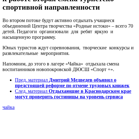
спортивной направленности
Во втором потоке будут активно отдыхать учащиеся
объединений Центра творчества «Родные истоки» – всего 70
детей. Педагоги организовали для ребят яркую и
насыщенную программу.
Юных туристов ждут соревнования, творческие конкурсы и
развлекательные мероприятия.
Напомним, до этого в лагере «Чайка» отдыхала смена
воспитанников новопокровской ДЮСШ «Спорт +».
Пред. материал
Дмитрий Медведев объявил о
предстоящей реформе по отмене трудовых книжек
След. материал
Отдыхающие в Краснодарском крае
могут проверить гостиницы на уровень сервиса
чайка