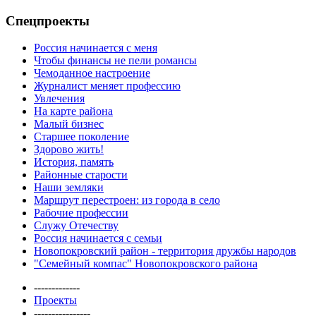
Спецпроекты
Россия начинается с меня
Чтобы финансы не пели романсы
Чемоданное настроение
Журналист меняет профессию
Увлечения
На карте района
Малый бизнес
Старшее поколение
Здорово жить!
История, память
Районные старости
Наши земляки
Маршрут перестроен: из города в село
Рабочие профессии
Служу Отечеству
Россия начинается с семьи
Новопокровский район - территория дружбы народов
"Семейный компас" Новопокровского района
-------------
Проекты
----------------