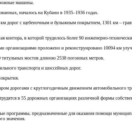
орожные машины.
ванных, началось на Кубани в 1935–1936 годах.
35 км дорог с щебеночным и булыжным покрытием, 1301 км – гра
ая контора, в которой трудилось более 90 инженерно-технически
ми организациями проложено и реконструировано 10094 км улучш
30 титульных мостов длиною 2538 погонных метров.
ильного транспорта и шоссейных дорог.
покрытия.
даром дорогами с круглогодичным движением автомобильного тр
 трудятся в 55 дорожных организациях различной формы собстве
евые программы, предназначенные для оказания помощи муници
го значения.