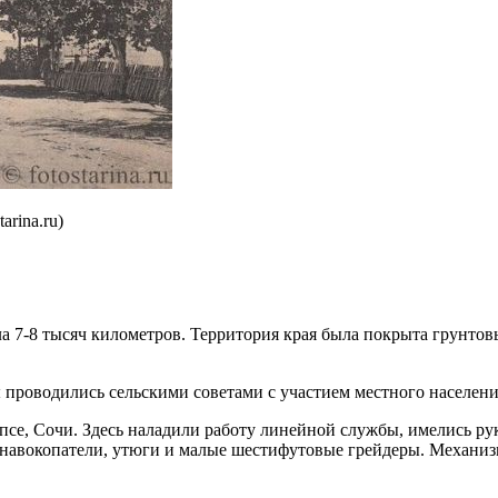
arina.ru)
ла 7-8 тысяч километров. Территория края была покрыта грунто
ы проводились сельскими советами с участием местного населен
се, Сочи. Здесь наладили работу линейной службы, имелись р
анавокопатели, утюги и малые шестифутовые грейдеры. Механиз