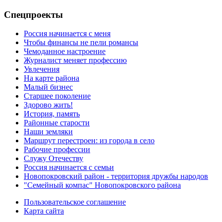
Спецпроекты
Россия начинается с меня
Чтобы финансы не пели романсы
Чемоданное настроение
Журналист меняет профессию
Увлечения
На карте района
Малый бизнес
Старшее поколение
Здорово жить!
История, память
Районные старости
Наши земляки
Маршрут перестроен: из города в село
Рабочие профессии
Служу Отечеству
Россия начинается с семьи
Новопокровский район - территория дружбы народов
"Семейный компас" Новопокровского района
Пользовательское соглашение
Карта сайта