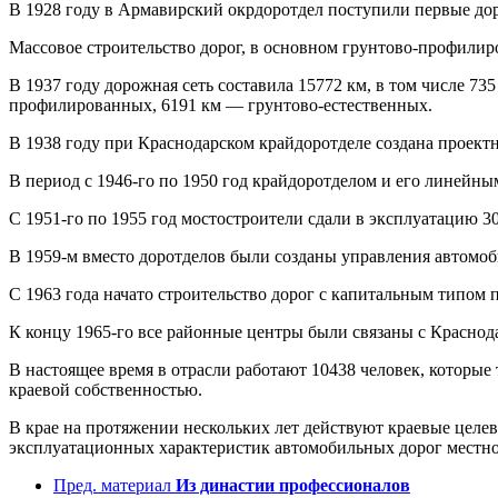
В 1928 году в Армавирский окрдоротдел поступили первые д
Массовое строительство дорог, в основном грунтово-профилиро
В 1937 году дорожная сеть составила 15772 км, в том числе 7
профилированных, 6191 км — грунтово-естественных.
В 1938 году при Краснодарском крайдоротделе создана проектн
В период с 1946-го по 1950 год крайдоротделом и его линейны
С 1951-го по 1955 год мостостроители сдали в эксплуатацию 
В 1959-м вместо доротделов были созданы управления автомоб
С 1963 года начато строительство дорог с капитальным типом 
К концу 1965-го все районные центры были связаны с Красно
В настоящее время в отрасли работают 10438 человек, которые
краевой собственностью.
В крае на протяжении нескольких лет действуют краевые цел
эксплуатационных характеристик автомобильных дорог местно
Пред. материал
Из династии профессионалов