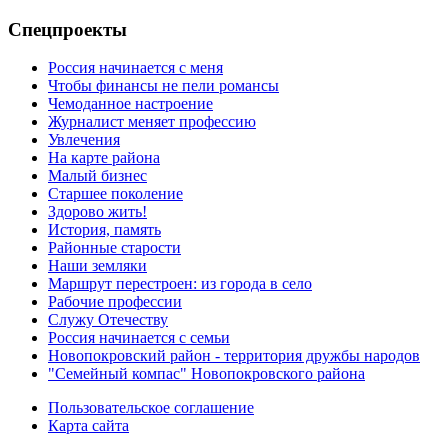
Спецпроекты
Россия начинается с меня
Чтобы финансы не пели романсы
Чемоданное настроение
Журналист меняет профессию
Увлечения
На карте района
Малый бизнес
Старшее поколение
Здорово жить!
История, память
Районные старости
Наши земляки
Маршрут перестроен: из города в село
Рабочие профессии
Служу Отечеству
Россия начинается с семьи
Новопокровский район - территория дружбы народов
"Семейный компас" Новопокровского района
Пользовательское соглашение
Карта сайта