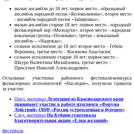
малые ансамбли до 18 лет: первое место - образцовый
ансамбль народной песни «Колокольчики», второе место
- ансамбль народной песни «Забавушка»;
малые ансамбли старше 18 лет: первое место - народный
фольклорный хор «Молодухи», второе место – народная
вокальная группа «Полюшко», третье – вокальный
ансамбль – «Надежда»;
сольное исполнение до 18 лет: второе место – Гебеш
Вероника, третье место – Косинова Анастасия;
сольное исполнение старше 18 лет: первое место –
Шкуро Валентина Михайловна, третье место –
Присухин Николай Александрович.
Остальные участники районного фестиваля-конкурса
фольклорных исполнителей «Наследие», получили грамоты
за участие.
Пред. материал
Делегация из Краснодарского края
принимает участие в работе итогового «Форума
Действий» ОНФ «Россия устремленная в будущее»
След. материал
На Кубани стартовала
благотворительная акция «Елки желаний»
фестиваль