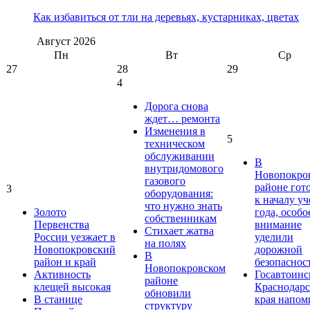
Как избавиться от тли на деревьях, кустарниках, цветах
Август
2026
Пн
Вт
Ср
27
28
29
4
Дорога снова
ждет… ремонта
Изменения в
5
техническом
обслуживании
В
внутридомового
Новопокро
газового
районе гот
3
оборудования:
к началу у
что нужно знать
Золото
года, особо
собственникам
Первенства
внимание
Стихает жатва
России уезжает в
уделили
на полях
Новопокровский
дорожной
В
район и край
безопаснос
Новопокровском
Активность
Госавтоинс
районе
клещей высокая
Краснодарс
обновили
В станице
края напом
структуру