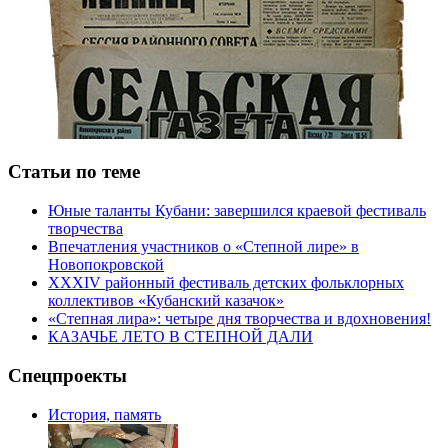
Статьи по теме
Юные таланты Кубани: завершился краевой фестиваль
творчества
Впечатления участников о «Степной лире» в
Новопокровской
XXXIV районный фестиваль детских фольклорных
коллективов «Кубанский казачок»
«Степная лира»: четыре дня творчества и вдохновения!
КАЗАЧЬЕ ЛЕТО В СТЕПНОЙ ДАЛИ
Спецпроекты
История, память