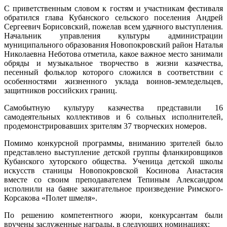
С приветственным словом к гостям и участникам фестиваля
обратился глава Кубанского сельского поселения Андрей
Сергеевич Борисовский, пожелав всем удачного выступления.
Начальник управления культуры администрации
муниципального образования Новопокровский район Наталья
Николаевна Неботова отметила, какое важное место занимали
обряды и музыкальное творчество в жизни казачества,
песенный фольклор которого сложился в соответствии с
особенностями жизненного уклада воинов-земледельцев,
защитников российских границ.
Самобытную культуру казачества представили 16
самодеятельных коллективов и 6 сольных исполнителей,
продемонстрировавших зрителям 37 творческих номеров.
Помимо конкурсной программы, вниманию зрителей было
представлено выступление детской группы фланкировщиков
Кубанского хуторского общества. Ученица детской школы
искусств станицы Новопокровской Косинова Анастасия
вместе со своим преподавателем Тепиным Александром
исполнили на баяне зажигательное произведение Римского-
Корсакова «Полет шмеля».
По решению компетентного жюри, конкурсантам были
вручены заслуженные награды, в следующих номинациях: