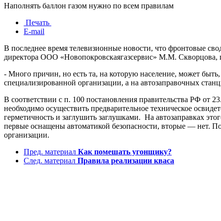
Наполнять баллон газом нужно по всем правилам
Печать
E-mail
В последнее время телевизионные новости, что фронтовые сво
директора ООО «Новопокровскаягазсервис» М.М. Скворцова, по
- Много причин, но есть та, на которую население, может бы
специализированной организации, а на автозаправочных станци
В соответствии с п. 100 постановления правительства РФ от 2
необходимо осуществить предварительное техническое освидет
герметичность и заглушить заглушками. На автозаправках это
первые оснащены автоматикой безопасности, вторые — нет. По
организации.
Пред. материал
Как помешать угонщику?
След. материал
Правила реализации кваса