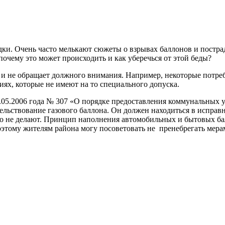
дки. Очень часто мелькают сюжеты о взрывах баллонов и постра
чему это может происходить и как уберечься от этой беды?
ть, и не обращает должного внимания. Например, некоторые пот
ях, которые не имеют на то специального допуска.
3.05.2006 года № 307 «О порядке предоставления коммунальных 
ельствование газового баллона. Он должен находиться в испра
го не делают. Принцип наполнения автомобильных и бытовых ба
этому жителям района могу посоветовать не пренебрегать мера