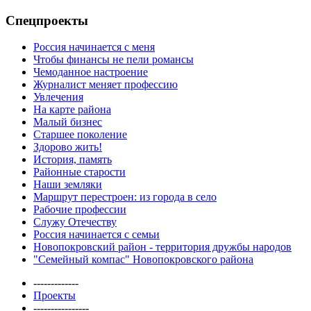
Спецпроекты
Россия начинается с меня
Чтобы финансы не пели романсы
Чемоданное настроение
Журналист меняет профессию
Увлечения
На карте района
Малый бизнес
Старшее поколение
Здорово жить!
История, память
Районные старости
Наши земляки
Маршрут перестроен: из города в село
Рабочие профессии
Служу Отечеству
Россия начинается с семьи
Новопокровский район - территория дружбы народов
"Семейный компас" Новопокровского района
-------------
Проекты
----------------