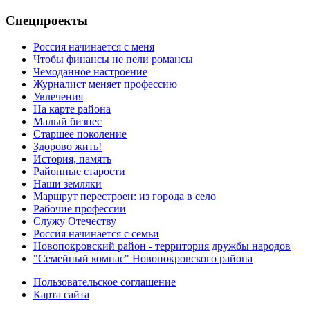
Спецпроекты
Россия начинается с меня
Чтобы финансы не пели романсы
Чемоданное настроение
Журналист меняет профессию
Увлечения
На карте района
Малый бизнес
Старшее поколение
Здорово жить!
История, память
Районные старости
Наши земляки
Маршрут перестроен: из города в село
Рабочие профессии
Служу Отечеству
Россия начинается с семьи
Новопокровский район - территория дружбы народов
"Семейный компас" Новопокровского района
Пользовательское соглашение
Карта сайта