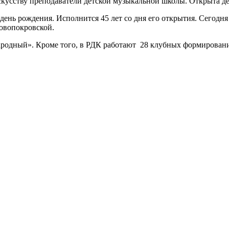
скусству преподаватели детской музыкальной школы. Открыта де
день рождения. Исполнится 45 лет со дня его открытия. Сегодня
овопокровской.
ародный». Кроме того, в РДК работают 28 клубных формирован