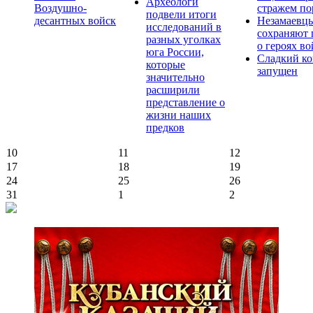
Археологи
Воздушно-
стражем по
подвели итоги
десантных войск
Незамаевц
исследований в
сохраняют 
разных уголках
о героях в
юга России,
Сладкий ко
которые
запущен
значительно
расширили
представление о
жизни наших
предков
10
11
12
17
18
19
24
25
26
31
1
2