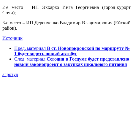
2-е место – ИП Экхархо Инга Георгиевна (город-курорт
Сочи);
3-е место – ИП Деренченко Владимир Владимирович (Ейский
район).
Источник
Пред. материал
В ст. Новопокровской по маршруту №
1 будет ходить новый автобус
След. материал
Сегодня в Госдуме будет представлено
новый законопроект о закупках школьного питания
агротур