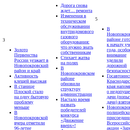
Дорога снова
ждет… ремонта
Изменения в
5
техническом
обслуживании
В
внутридомового
Новопокро
газового
районе гот
3
оборудования:
к началу у
что нужно знать
Золото
года, особо
собственникам
Первенства
внимание
Стихает жатва
России уезжает в
уделили
на полях
Новопокровский
дорожной
В
район и край
безопаснос
Новопокровском
Активность
Госавтоинс
районе
клещей высокая
Краснодарс
обновили
В станице
края напом
структуру
Плоской стало
о недопущ
администрации
на одну бытовую
дачи (попы
Настало время
проблему
дачи) взято
назвать
меньше
Новопокро
победителей
В
полицейск
конкурса
Новопокровской
присоедини
«Движение
вчера отметили
Всероссийс
вверх»!
96-летие
акции «Зар