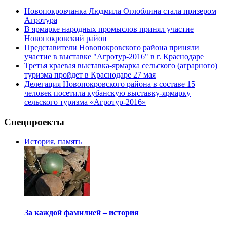
Новопокровчанка Людмила Оглоблина стала призером
Агротура
В ярмарке народных промыслов принял участие
Новопокровский район
Представители Новопокровского района приняли
участие в выставке "Агротур-2016" в г. Краснодаре
Третья краевая выставка-ярмарка сельского (аграрного)
туризма пройдет в Краснодаре 27 мая
Делегация Новопокровского района в составе 15
человек посетила кубанскую выставку-ярмарку
сельского туризма «Агротур-2016»
Спецпроекты
История, память
За каждой фамилией – история