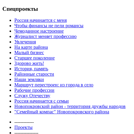
Спецпроекты
Россия начинается с меня
Чтобы финансы не пели романсы
Чемоданное настроение
Журналист меняет профессию
Увлечения
На карте района
Малый бизнес
Старшее поколение
Здорово жить!
История, память
Районные старости
Наши земляки
Маршрут перестроен: из города в село
Рабочие профессии
Служу Отечеству
Россия начинается с семьи
Новопокровский район - территория дружбы народов
"Семейный компас" Новопокровского района
-------------
Проекты
----------------