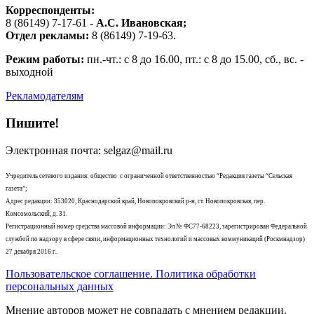
Корреспонденты:
8 (86149) 7-17-61 -
А.С. Ивановская;
Отдел рекламы:
8 (86149) 7-19-63.
Режим работы:
пн.-чт.: с 8 до 16.00, пт.: с 8 до 15.00, сб., вс. -
выходной
Рекламодателям
Пишите!
Электронная почта: selgaz@mail.ru
Учредитель сетевого издания: общество с ограниченной ответственностью “Редакция газеты “Сельская
газета”;
Адрес редакции: 353020, Краснодарский край, Новопокровский р-н, ст. Новопокровская, пер.
Комсомольский, д. 31.
Регистрационный номер средства массовой информации: Эл № ФС77-68223, зарегистрирован Федеральной
службой по надзору в сфере связи, информационных технологий и массовых коммуникаций (Роскмнадзор)
27 декабря 2016 г..
Пользовательское соглашение. Политика обработки
персональных данных
Мнение авторов может не совпадать с мнением редакции.