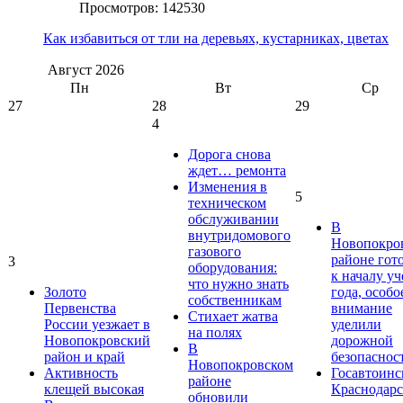
Просмотров: 142530
Как избавиться от тли на деревьях, кустарниках, цветах
Август
2026
Пн
Вт
Ср
27
28
29
4
Дорога снова
ждет… ремонта
Изменения в
5
техническом
обслуживании
В
внутридомового
Новопокро
газового
районе гот
3
оборудования:
к началу у
что нужно знать
Золото
года, особо
собственникам
Первенства
внимание
Стихает жатва
России уезжает в
уделили
на полях
Новопокровский
дорожной
В
район и край
безопаснос
Новопокровском
Активность
Госавтоинс
районе
клещей высокая
Краснодарс
обновили