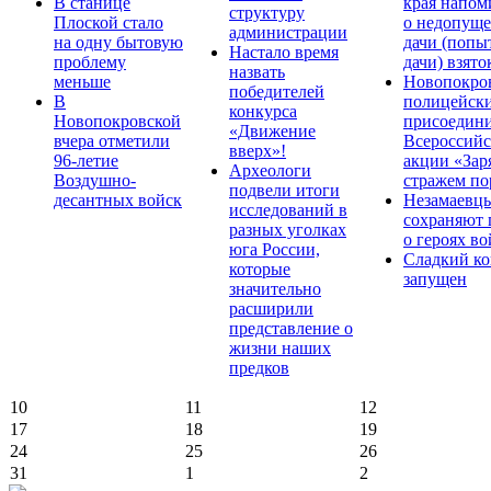
В станице
края напом
структуру
Плоской стало
о недопущ
администрации
на одну бытовую
дачи (попы
Настало время
проблему
дачи) взято
назвать
меньше
Новопокро
победителей
В
полицейск
конкурса
Новопокровской
присоедини
«Движение
вчера отметили
Всероссийс
вверх»!
96-летие
акции «Зар
Археологи
Воздушно-
стражем по
подвели итоги
десантных войск
Незамаевц
исследований в
сохраняют 
разных уголках
о героях в
юга России,
Сладкий ко
которые
запущен
значительно
расширили
представление о
жизни наших
предков
10
11
12
17
18
19
24
25
26
31
1
2