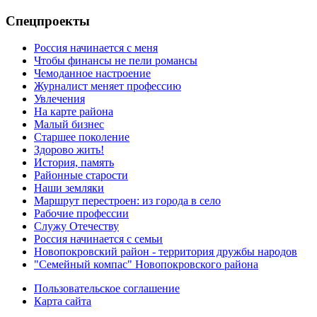
Спецпроекты
Россия начинается с меня
Чтобы финансы не пели романсы
Чемоданное настроение
Журналист меняет профессию
Увлечения
На карте района
Малый бизнес
Старшее поколение
Здорово жить!
История, память
Районные старости
Наши земляки
Маршрут перестроен: из города в село
Рабочие профессии
Служу Отечеству
Россия начинается с семьи
Новопокровский район - территория дружбы народов
"Семейный компас" Новопокровского района
Пользовательское соглашение
Карта сайта