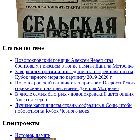
Статьи по теме
Новопокровский гонщик Алексей Череп стал
бронзовым призером в гонке памяти Данила Мотренко
Завершился третий и последний этап соревнований на
Кубок черного моря по картингу 2019-2020 г.
Новопокровский гонщик стал призером Всероссийских
соревнований на приз имени Данилы Мотренко
В числе самых быстрых - новопокровский автогонщик
Алексей Череп
Лучшие картингисты страны собрались в Сочи, чтобы
побороться за Кубок Черного моря
Спецпроекты
История, память