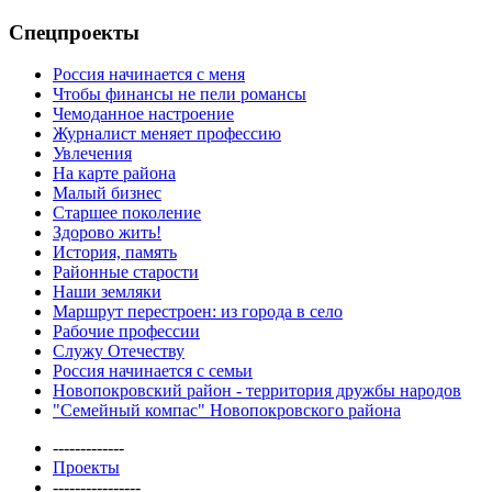
Спецпроекты
Россия начинается с меня
Чтобы финансы не пели романсы
Чемоданное настроение
Журналист меняет профессию
Увлечения
На карте района
Малый бизнес
Старшее поколение
Здорово жить!
История, память
Районные старости
Наши земляки
Маршрут перестроен: из города в село
Рабочие профессии
Служу Отечеству
Россия начинается с семьи
Новопокровский район - территория дружбы народов
"Семейный компас" Новопокровского района
-------------
Проекты
----------------