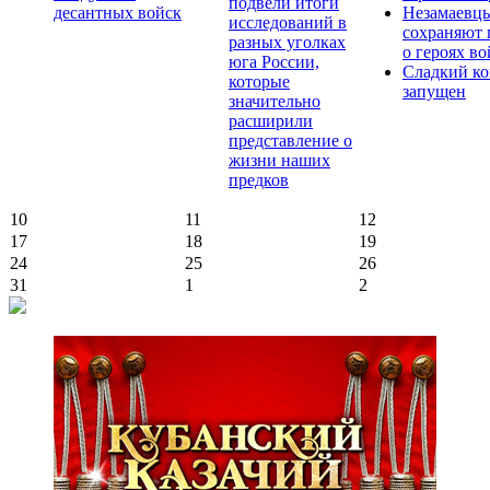
подвели итоги
десантных войск
Незамаевц
исследований в
сохраняют 
разных уголках
о героях в
юга России,
Сладкий ко
которые
запущен
значительно
расширили
представление о
жизни наших
предков
10
11
12
17
18
19
24
25
26
31
1
2