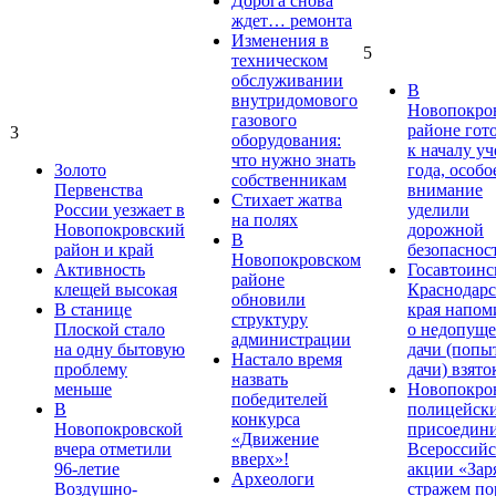
Дорога снова
ждет… ремонта
Изменения в
5
техническом
обслуживании
В
внутридомового
Новопокро
газового
районе гот
3
оборудования:
к началу у
что нужно знать
Золото
года, особо
собственникам
Первенства
внимание
Стихает жатва
России уезжает в
уделили
на полях
Новопокровский
дорожной
В
район и край
безопаснос
Новопокровском
Активность
Госавтоинс
районе
клещей высокая
Краснодарс
обновили
В станице
края напом
структуру
Плоской стало
о недопущ
администрации
на одну бытовую
дачи (попы
Настало время
проблему
дачи) взято
назвать
меньше
Новопокро
победителей
В
полицейск
конкурса
Новопокровской
присоедини
«Движение
вчера отметили
Всероссийс
вверх»!
96-летие
акции «Зар
Археологи
Воздушно-
стражем по