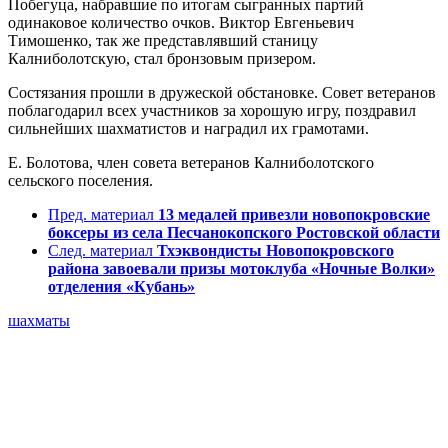
Побегуца, набравшие по итогам сыгранных партий
одинаковое количество очков. Виктор Евгеньевич
Тимошенко, так же представлявший станицу
Калниболотскую, стал бронзовым призером.
Состязания прошли в дружеской обстановке. Совет ветеранов
поблагодарил всех участников за хорошую игру, поздравил
сильнейших шахматистов и наградил их грамотами.
Е. Болотова, член совета ветеранов Калниболотского
сельского поселения.
Пред. материал
13 медалей привезли новопокровские
боксеры из села Песчанокопского Ростовской области
След. материал
Тхэквондисты Новопокровского
района завоевали призы мотоклуба «Ночные Волки»
отделения «Кубань»
шахматы