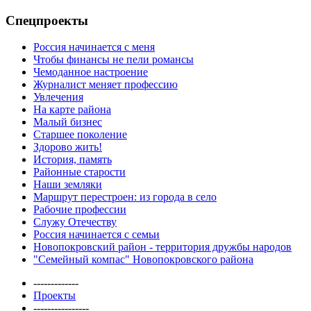
Спецпроекты
Россия начинается с меня
Чтобы финансы не пели романсы
Чемоданное настроение
Журналист меняет профессию
Увлечения
На карте района
Малый бизнес
Старшее поколение
Здорово жить!
История, память
Районные старости
Наши земляки
Маршрут перестроен: из города в село
Рабочие профессии
Служу Отечеству
Россия начинается с семьи
Новопокровский район - территория дружбы народов
"Семейный компас" Новопокровского района
-------------
Проекты
----------------