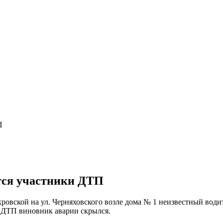
П
тся участники ДТП
покровской на ул. Черняховского возле дома № 1 неизвестный вод
а ДТП виновник аварии скрылся.