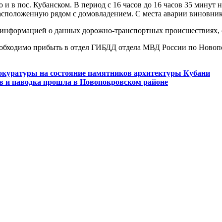
и в пос. Кубанском. В период с 16 часов до 16 часов 35 минут 
расположенную рядом с домовладением. С места аварии виновник
 информацией о данных дорожно-транспортных происшествиях, со
бходимо прибыть в отдел ГИБДД отдела МВД России по Новопокр
куратуры на состояние памятников архитектуры Кубани
в и паводка прошла в Новопокровском районе