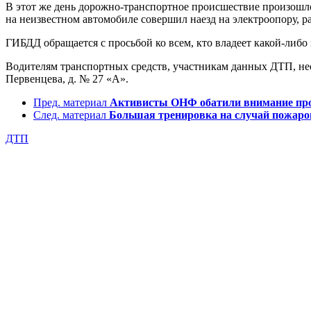
В этот же день дорожно-транспортное происшествие произошло 
на неизвестном автомобиле совершил наезд на электроопору, 
ГИБДД обращается с просьбой ко всем, кто владеет какой-либо
Водителям транспортных средств, участникам данных ДТП, нео
Первенцева, д. № 27 «А».
Пред. материал
Активисты ОНФ обатили внимание про
След. материал
Большая тренировка на случай пожаро
ДТП