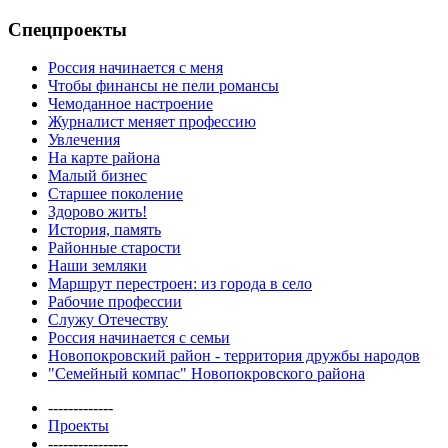
Спецпроекты
Россия начинается с меня
Чтобы финансы не пели романсы
Чемоданное настроение
Журналист меняет профессию
Увлечения
На карте района
Малый бизнес
Старшее поколение
Здорово жить!
История, память
Районные старости
Наши земляки
Маршрут перестроен: из города в село
Рабочие профессии
Служу Отечеству
Россия начинается с семьи
Новопокровский район - территория дружбы народов
"Семейный компас" Новопокровского района
-------------
Проекты
----------------