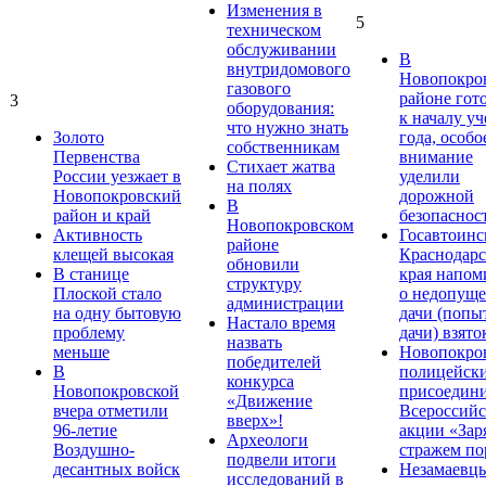
Изменения в
5
техническом
обслуживании
В
внутридомового
Новопокро
газового
районе гот
3
оборудования:
к началу у
что нужно знать
Золото
года, особо
собственникам
Первенства
внимание
Стихает жатва
России уезжает в
уделили
на полях
Новопокровский
дорожной
В
район и край
безопаснос
Новопокровском
Активность
Госавтоинс
районе
клещей высокая
Краснодарс
обновили
В станице
края напом
структуру
Плоской стало
о недопущ
администрации
на одну бытовую
дачи (попы
Настало время
проблему
дачи) взято
назвать
меньше
Новопокро
победителей
В
полицейск
конкурса
Новопокровской
присоедини
«Движение
вчера отметили
Всероссийс
вверх»!
96-летие
акции «Зар
Археологи
Воздушно-
стражем по
подвели итоги
десантных войск
Незамаевц
исследований в