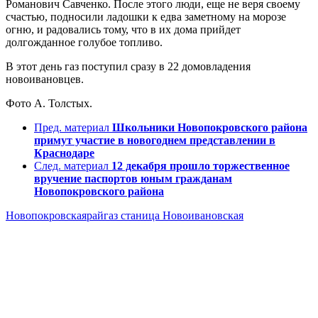
Романович Савченко. После этого люди, еще не веря своему
счастью, подносили ладошки к едва заметному на морозе
огню, и радовались тому, что в их дома прийдет
долгожданное голубое топливо.
В этот день газ поступил сразу в 22 домовладения
новоивановцев.
Фото А. Толстых.
Пред. материал
Школьники Новопокровского района
примут участие в новогоднем представлении в
Краснодаре
След. материал
12 декабря прошло торжественное
вручение паспортов юным гражданам
Новопокровского района
Новопокровскаярайгаз
станица Новоивановская