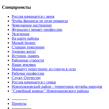
Спецпроекты
Россия начинается с меня
Чтобы финансы не пели романсы
Чемоданное настроение
Журналист меняет профессию
Увлечения
На карте района
Малый бизнес
Старшее поколение
Здорово жить!
История, память
Районные старости
Наши земляки
Маршрут перестроен: из города в село
Рабочие профессии
Служу Отечеству
Россия начинается с семьи
Новопокровский район - территория дружбы народов
"Семейный компас" Новопокровского района
-------------
Проекты
----------------