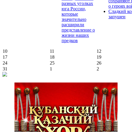
сохраняют 
разных уголках
о героях в
юга России,
Сладкий ко
которые
запущен
значительно
расширили
представление о
жизни наших
предков
10
11
12
17
18
19
24
25
26
31
1
2