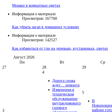
Мошки в комнатных цветах
Информация о материале
Просмотров: 167760
Как убрать загар в домашних условиях
Информация о материале
Просмотров: 142527
Как избавиться от тли на деревьях, кустарниках, цветах
Август
2026
Пн
Вт
Ср
27
28
29
4
Дорога снова
ждет… ремонта
Изменения в
5
техническом
обслуживании
В
внутридомового
Новопокро
газового
районе гот
3