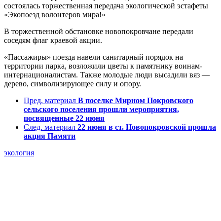
состоялась торжественная передача экологической эстафеты
«Экопоезд волонтеров мира!»
В торжественной обстановке новопокровчане передали
соседям флаг краевой акции.
«Пассажиры» поезда навели санитарный порядок на
территории парка, возложили цветы к памятнику воинам-
интернационалистам. Также молодые люди высадили вяз —
дерево, символизирующее силу и опору.
Пред. материал
В поселке Мирном Покровского
сельского поселения прошли мероприятия,
посвященные 22 июня
След. материал
22 июня в ст. Новопокровской прошла
акция Памяти
экология