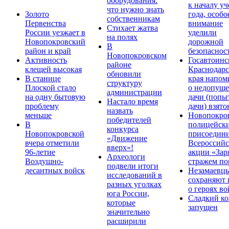
оборудования:
к началу у
что нужно знать
Золото
года, особо
собственникам
Первенства
внимание
Стихает жатва
России уезжает в
уделили
на полях
Новопокровский
дорожной
В
район и край
безопаснос
Новопокровском
Активность
Госавтоинс
районе
клещей высокая
Краснодарс
обновили
В станице
края напом
структуру
Плоской стало
о недопущ
администрации
на одну бытовую
дачи (попы
Настало время
проблему
дачи) взято
назвать
меньше
Новопокро
победителей
В
полицейск
конкурса
Новопокровской
присоедини
«Движение
вчера отметили
Всероссийс
вверх»!
96-летие
акции «Зар
Археологи
Воздушно-
стражем по
подвели итоги
десантных войск
Незамаевц
исследований в
сохраняют 
разных уголках
о героях в
юга России,
Сладкий ко
которые
запущен
значительно
расширили