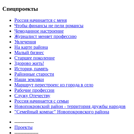
Спецпроекты
Россия начинается с меня
Чтобы финансы не пели романсы
Чемоданное настроение
Журналист меняет профессию
Увлечения
На карте района
Малый бизнес
Старшее поколение
Здорово жить!
История, память
Районные старости
Наши земляки
Маршрут перестроен: из города в село
Рабочие профессии
Служу Отечеству
Россия начинается с семьи
Новопокровский район - территория дружбы народов
"Семейный компас" Новопокровского района
-------------
Проекты
----------------