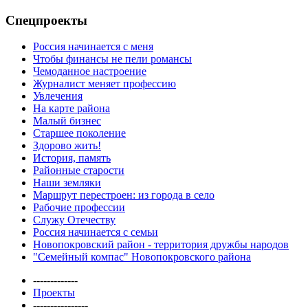
Спецпроекты
Россия начинается с меня
Чтобы финансы не пели романсы
Чемоданное настроение
Журналист меняет профессию
Увлечения
На карте района
Малый бизнес
Старшее поколение
Здорово жить!
История, память
Районные старости
Наши земляки
Маршрут перестроен: из города в село
Рабочие профессии
Служу Отечеству
Россия начинается с семьи
Новопокровский район - территория дружбы народов
"Семейный компас" Новопокровского района
-------------
Проекты
----------------