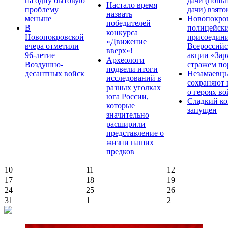
на одну бытовую
дачи (попы
Настало время
проблему
дачи) взято
назвать
меньше
Новопокро
победителей
В
полицейск
конкурса
Новопокровской
присоедини
«Движение
вчера отметили
Всероссийс
вверх»!
96-летие
акции «Зар
Археологи
Воздушно-
стражем по
подвели итоги
десантных войск
Незамаевц
исследований в
сохраняют 
разных уголках
о героях в
юга России,
Сладкий ко
которые
запущен
значительно
расширили
представление о
жизни наших
предков
10
11
12
17
18
19
24
25
26
31
1
2