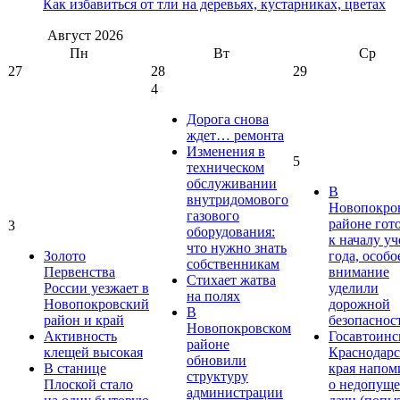
Как избавиться от тли на деревьях, кустарниках, цветах
Август
2026
Пн
Вт
Ср
27
28
29
4
Дорога снова
ждет… ремонта
Изменения в
5
техническом
обслуживании
В
внутридомового
Новопокро
газового
районе гот
3
оборудования:
к началу у
что нужно знать
Золото
года, особо
собственникам
Первенства
внимание
Стихает жатва
России уезжает в
уделили
на полях
Новопокровский
дорожной
В
район и край
безопаснос
Новопокровском
Активность
Госавтоинс
районе
клещей высокая
Краснодарс
обновили
В станице
края напом
структуру
Плоской стало
о недопущ
администрации