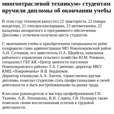
многоотраслевой техникум» студентам
вручили дипломы об окончании учебы
В этом году техникум выпустил 22 тракториста, 22 повара-
кондитера, 21 электрогазосварщика, 23 автомеханика, 22
наладчика аппаратного и программного обеспечения.
Дипломы с отличием получили шесть студентов.
С окончанием учебы и приобретением специальности ребят
поздравили глава администрации МО Новопокровский район
А.Н. Сотников, его заместитель О.А. Щербуха, начальник
районного управления сельского хозяйства Ю.М. Ревякин,
специалист ГБУ КК «Центр занятости населения
Новопокровского района» Г.А. Савченко, директор МКУ
КМЦ «Покровчанка» В.В. Бердников.
Директор техникума А.А. Лаптев, торжественно вручая
дипломы, пожелал студентам стать профессионалами в своей
деятельности и быть востребованными на рынке труда.
Классные руководители и мастера профобразования Г.Н.
Ткачева, А.В. Лепешкина, В.Н. Славец, Г.В. Полищук также
пожелали своим воспитанникам успехов в трудовой
деятельности.