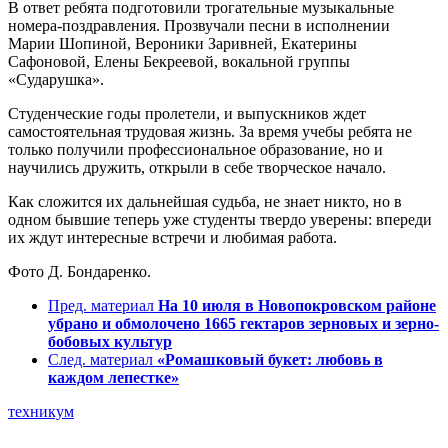
В ответ ребята подготовили трогательные музыкальные
номера-поздравления. Прозвучали песни в исполнении
Марии Шопиной, Вероники Заривней, Екатерины
Сафоновой, Елены Бекреевой, вокальной группы
«Сударушка».
Студенческие годы пролетели, и выпускников ждет
самостоятельная трудовая жизнь. За время учебы ребята не
только получили профессиональное образование, но и
научились дружить, открыли в себе творческое начало.
Как сложится их дальнейшая судьба, не знает никто, но в
одном бывшие теперь уже студенты твердо уверены: впереди
их ждут интересные встречи и любимая работа.
Фото Д. Бондаренко.
Пред. материал
На 10 июля в Новопокровском районе
убрано и обмолочено 1665 гектаров зерновых и зерно-
бобовых культур
След. материал
«Ромашковый букет: любовь в
каждом лепестке»
техникум