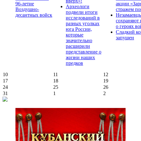
вверх»!
96-летие
акции «Зар
Археологи
Воздушно-
стражем по
подвели итоги
десантных войск
Незамаевц
исследований в
сохраняют 
разных уголках
о героях в
юга России,
Сладкий ко
которые
запущен
значительно
расширили
представление о
жизни наших
предков
10
11
12
17
18
19
24
25
26
31
1
2