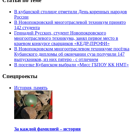
Статьи по теме
В кубанской столице отметили День коренных народов
России
В Новопокровский многотраслевой техникум принято
142 студента
Геннадий Русских, студент Новопокровского
многоотраслевого техникума, занял первое место в
краевом конкурсе сварщиков «КЕДР-ПРОФИ»
В Новопокровском многоотраслевом техникуме посёлка
Кубанского дипломы об окончании суза получили 147
выпускников, из них пятеро - с отличием
В поселке Кубанском выбрали «Мисс ГБПОУ КК НМТ»
Спецпроекты
История, память
За каждой фамилией – история