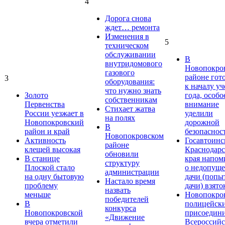
4
Дорога снова
ждет… ремонта
Изменения в
5
техническом
обслуживании
В
внутридомового
Новопокро
газового
районе гот
3
оборудования:
к началу у
что нужно знать
Золото
года, особо
собственникам
Первенства
внимание
Стихает жатва
России уезжает в
уделили
на полях
Новопокровский
дорожной
В
район и край
безопаснос
Новопокровском
Активность
Госавтоинс
районе
клещей высокая
Краснодарс
обновили
В станице
края напом
структуру
Плоской стало
о недопущ
администрации
на одну бытовую
дачи (попы
Настало время
проблему
дачи) взято
назвать
меньше
Новопокро
победителей
В
полицейск
конкурса
Новопокровской
присоедини
«Движение
вчера отметили
Всероссийс