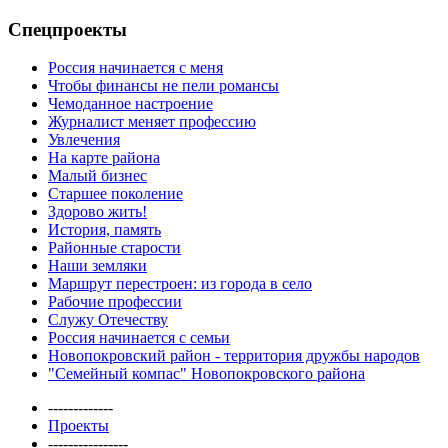
Спецпроекты
Россия начинается с меня
Чтобы финансы не пели романсы
Чемоданное настроение
Журналист меняет профессию
Увлечения
На карте района
Малый бизнес
Старшее поколение
Здорово жить!
История, память
Районные старости
Наши земляки
Маршрут перестроен: из города в село
Рабочие профессии
Служу Отечеству
Россия начинается с семьи
Новопокровский район - территория дружбы народов
"Семейный компас" Новопокровского района
-------------
Проекты
----------------