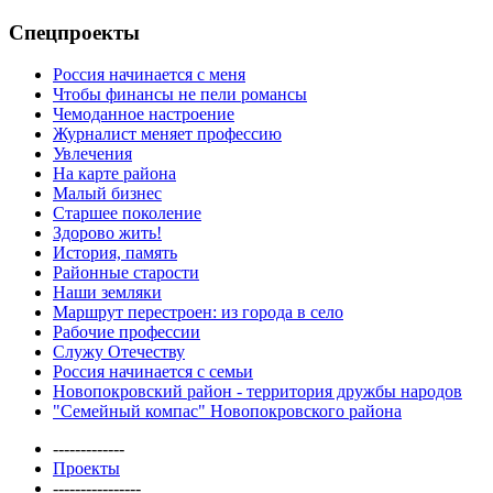
Спецпроекты
Россия начинается с меня
Чтобы финансы не пели романсы
Чемоданное настроение
Журналист меняет профессию
Увлечения
На карте района
Малый бизнес
Старшее поколение
Здорово жить!
История, память
Районные старости
Наши земляки
Маршрут перестроен: из города в село
Рабочие профессии
Служу Отечеству
Россия начинается с семьи
Новопокровский район - территория дружбы народов
"Семейный компас" Новопокровского района
-------------
Проекты
----------------