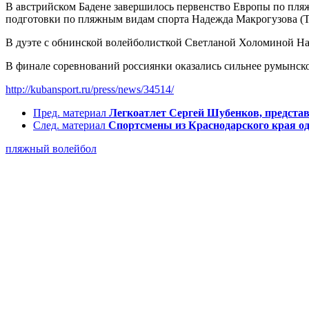
В австрийском Бадене завершилось первенство Европы по пляж
подготовки по пляжным видам спорта Надежда Макрогузова (Т
В дуэте с обнинской волейболисткой Светланой Холоминой На
В финале соревнований россиянки оказались сильнее румынской
http://kubansport.ru/press/news/34514/
Пред. материал
Легкоатлет Сергей Шубенков, предста
След. материал
Спортсмены из Краснодарского края од
пляжный волейбол