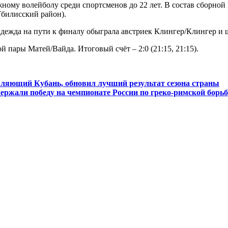
ному волейболу среди спортсменов до 22 лет. В состав сборно
билисский район).
дежда на пути к финалу обыграла австриек Клингер/Клингер и 
 пары Матей/Вайда. Итоговый счёт – 2:0 (21:15, 21:15).
вляющий Кубань, обновил лучший результат сезона страны
ержали победу на чемпионате России по греко-римской борьб