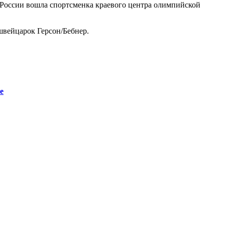
й России вошла спортсменка краевого центра олимпийской
швейцарок Герсон/Бебнер.
е