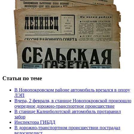
Статьи по теме
В Новопокровском районе автомобиль врезался в опору
ЛЭП
Вчера, 2 февраля, в станице Новопокровской произошло
очередное дорожно-транспортное происшествие
В станице Калниболотской автомобиль протаранил
забор
Инспектора ГИБДД
В дорожно-транспортном происшествии пострадал
велосипедист