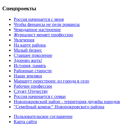
Спецпроекты
Россия начинается с меня
Чтобы финансы не пели романсы
Чемоданное настроение
Журналист меняет профессию
Увлечения
На карте района
Малый бизнес
Старшее поколение
Здорово жить!
История, память
Районные старости
Наши земляки
Маршрут перестроен: из города в село
Рабочие профессии
Служу Отечеству
Россия начинается с семьи
Новопокровский район - территория дружбы народов
"Семейный компас" Новопокровского района
Пользовательское соглашение
Карта сайта