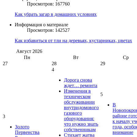
Просмотров: 167760
Как убрать загар в домашних условиях
Информация о материале
Просмотров: 142527
Как избавиться от тли на деревьях, кустарниках, цветах
Август
2026
Пн
Вт
Ср
27
28
29
4
Дорога снова
ждет… ремонта
Изменения в
5
техническом
обслуживании
В
внутридомового
Новопокро
газового
районе гот
3
оборудования:
к началу у
что нужно знать
Золото
года, особо
собственникам
Первенства
внимание
Стихает жатва