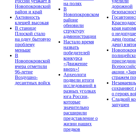
России уезжает в
уделили
на полях
Новопокровский
дорожной
В
район и край
безопаснос
Новопокровском
Активность
Госавтоинс
районе
клещей высокая
Краснодарс
обновили
В станице
края напом
структуру
Плоской стало
о недопущ
администрации
на одну бытовую
дачи (попы
Настало время
проблему
дачи) взято
назвать
меньше
Новопокро
победителей
В
полицейск
конкурса
Новопокровской
присоедини
«Движение
вчера отметили
Всероссийс
вверх»!
96-летие
акции «Зар
Археологи
Воздушно-
стражем по
подвели итоги
десантных войск
Незамаевц
исследований в
сохраняют 
разных уголках
о героях в
юга России,
Сладкий ко
которые
запущен
значительно
расширили
представление о
жизни наших
предков