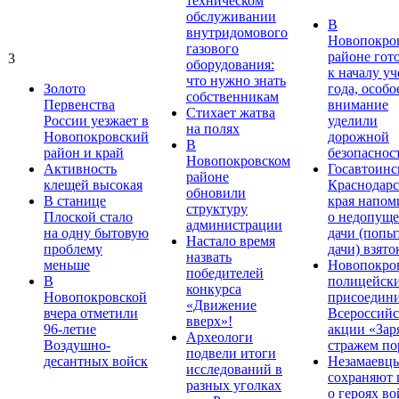
техническом
обслуживании
В
внутридомового
Новопокро
газового
районе гот
3
оборудования:
к началу у
что нужно знать
Золото
года, особо
собственникам
Первенства
внимание
Стихает жатва
России уезжает в
уделили
на полях
Новопокровский
дорожной
В
район и край
безопаснос
Новопокровском
Активность
Госавтоинс
районе
клещей высокая
Краснодарс
обновили
В станице
края напом
структуру
Плоской стало
о недопущ
администрации
на одну бытовую
дачи (попы
Настало время
проблему
дачи) взято
назвать
меньше
Новопокро
победителей
В
полицейск
конкурса
Новопокровской
присоедини
«Движение
вчера отметили
Всероссийс
вверх»!
96-летие
акции «Зар
Археологи
Воздушно-
стражем по
подвели итоги
десантных войск
Незамаевц
исследований в
сохраняют 
разных уголках
о героях в