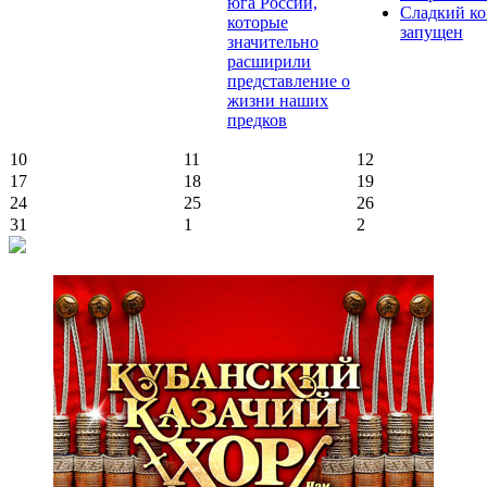
юга России,
Сладкий ко
которые
запущен
значительно
расширили
представление о
жизни наших
предков
10
11
12
17
18
19
24
25
26
31
1
2