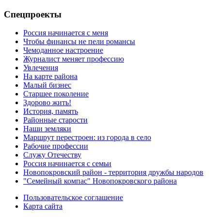
Спецпроекты
Россия начинается с меня
Чтобы финансы не пели романсы
Чемоданное настроение
Журналист меняет профессию
Увлечения
На карте района
Малый бизнес
Старшее поколение
Здорово жить!
История, память
Районные старости
Наши земляки
Маршрут перестроен: из города в село
Рабочие профессии
Служу Отечеству
Россия начинается с семьи
Новопокровский район - территория дружбы народов
"Семейный компас" Новопокровского района
Пользовательское соглашение
Карта сайта