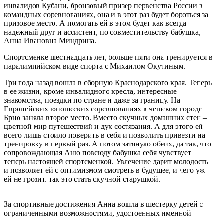
инвалидов Кубани, бронзовый призер первенства России в
командных соревнованиях, она и в этот раз будет бороться за
призовое место. А помогать ей в этом будет как всегда
надежный друг и ассистент, по совместительству бабушка,
Анна Ивановна Миндрина.
Спортсменке шестнадцать лет, больше пяти она тренируется в
паралимпийском виде спорта с Михаилом Окутиным.
Три года назад вошла в сборную Краснодарского края. Теперь
в ее жизни, кроме инвалидного кресла, интересные
знакомства, поездки по стране и даже за границу. На
Европейских юношеских соревнованиях в чешском городе
Брно заняла второе место. Вместо скучных домашних стен –
цветной мир путешествий и дух состязания. А для этого ей
всего лишь стоило поверить в себя и позволить привезти на
тренировку в первый раз. А потом затянуло обеих, да так, что
сопровождающая Аню повсюду бабушка себя чувствует
теперь настоящей спорт­сменкой. Увлечение дарит молодость
и позволяет ей с оптимизмом смотреть в будущее, и чего уж
ей не грозит, так это стать скучной старушкой.
За спортивные достижения Анна вошла в шестерку детей с
ограниченными возможностями, удостоенных именной