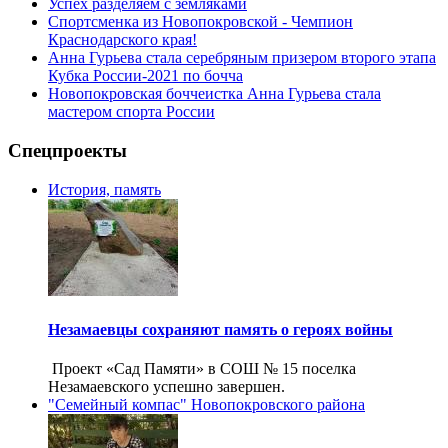
Успех разделяем с земляками
Спортсменка из Новопокровской - Чемпион
Краснодарского края!
Анна Гурьева стала серебряным призером второго этапа
Кубка России-2021 по бочча
Новопокровская боччеистка Анна Гурьева стала
мастером спорта России
Спецпроекты
История, память
Незамаевцы сохраняют память о героях войны
Проект «Сад Памяти» в СОШ № 15 поселка
Незамаевского успешно завершен.
"Семейный компас" Новопокровского района