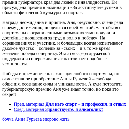
премии губернатора края для людей с инвалидностью. Ей
присуждена премия в номинации «За достигнутые успехи в
области физической культуры и спорта».
Награда неожиданна и приятна. Аня, безусловно, очень рада
своему достижению, но делится своей мечтой: «...чтобы все
спортсмены с ограниченными возможностями получили
достойные поощрения за труд и волю к победе». На
соревнованиях и участник, и болельщик всегда испытывают
двоякое чувство – болеешь за «своих», и в то же время
желаешь победы сопернику. Эта атмосфера дружеской
поддержки и сопереживания так отличает подобные
чемпионаты.
Победы и премии очень важны для любого спортсмена, но
самое главное приобретение Анны Гурьевой – свобода
общения, осознание силы и уникальности. А куда потратить
губернаторскую премию Аня уже знает точно, но пока это
секрет!
Пред. материал
Для него спорт – и профессия, и отдых
След. материал
Здравствуйте, я алкоголик?
бочча
Анна Гурьева
здорово жить