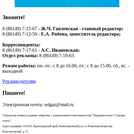
Звоните!
8 (86149) 7-15-67 -
Ж.Ч. Гаплевская - главный редактор;
8 (86149) 7-12-59 -
Е.А. Рябова
, заместитель редактора;
Корреспонденты:
8 (86149) 7-17-61 -
А.С. Ивановская;
Отдел рекламы:
8 (86149) 7-19-63.
Режим работы:
пн.-чт.: с 8 до 16.00, пт.: с 8 до 15.00, сб., вс. -
выходной
Рекламодателям
Пишите!
Электронная почта: selgaz@mail.ru
Учредитель сетевого издания: общество с ограниченной ответственностью “Редакция газеты “Сельская
газета”;
Адрес редакции: 353020, Краснодарский край, Новопокровский р-н, ст. Новопокровская, пер.
Комсомольский, д. 31.