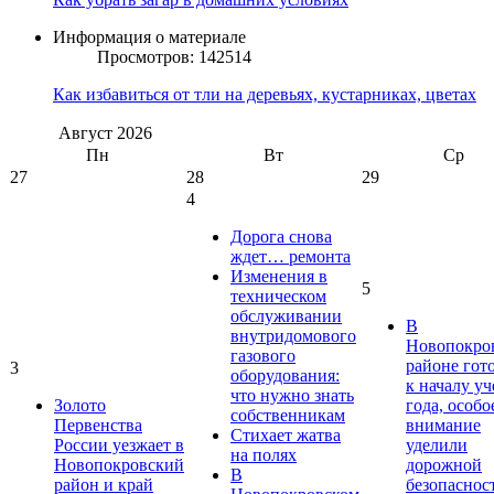
Информация о материале
Просмотров: 142514
Как избавиться от тли на деревьях, кустарниках, цветах
Август
2026
Пн
Вт
Ср
27
28
29
4
Дорога снова
ждет… ремонта
Изменения в
5
техническом
обслуживании
В
внутридомового
Новопокро
газового
районе гот
3
оборудования:
к началу у
что нужно знать
Золото
года, особо
собственникам
Первенства
внимание
Стихает жатва
России уезжает в
уделили
на полях
Новопокровский
дорожной
В
район и край
безопаснос