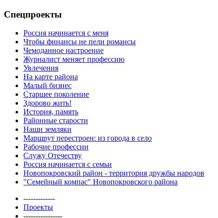
Спецпроекты
Россия начинается с меня
Чтобы финансы не пели романсы
Чемоданное настроение
Журналист меняет профессию
Увлечения
На карте района
Малый бизнес
Старшее поколение
Здорово жить!
История, память
Районные старости
Наши земляки
Маршрут перестроен: из города в село
Рабочие профессии
Служу Отечеству
Россия начинается с семьи
Новопокровский район - территория дружбы народов
"Семейный компас" Новопокровского района
-------------
Проекты
----------------