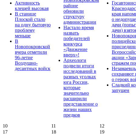
Новопокровском
Активность
Госавтоинс
районе
клещей высокая
Краснодарс
обновили
В станице
края напом
структуру
Плоской стало
о недопущ
администрации
на одну бытовую
дачи (попы
Настало время
проблему
дачи) взято
назвать
меньше
Новопокро
победителей
В
полицейск
конкурса
Новопокровской
присоедини
«Движение
вчера отметили
Всероссийс
вверх»!
96-летие
акции «Зар
Археологи
Воздушно-
стражем по
подвели итоги
десантных войск
Незамаевц
исследований в
сохраняют 
разных уголках
о героях в
юга России,
Сладкий ко
которые
запущен
значительно
расширили
представление о
жизни наших
предков
10
11
12
17
18
19