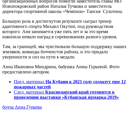
организационных вопросов помогли заместитель главы МО
Новопокровский район Наталья Тучкова и заместитель
директора спортивной школы «Чемпион» Таисия Сухотина.
Большую роль в достигнутом результате сыграл тренер
адаптивного спорта Михаил Окутин, под руководством
которого Аня занимается уже пять лет и за это время
накопила немало наград в соревнованиях разного уровня.
Там, за границей, мы чувствовали большую поддержку наших
земляков, команды боччеистов района, и это придало
уверенности и сил на пути к медали.
Анна Ивановна Миндрина, бабушка Анны Гурьевой. Фото
предоставлено автором.
Пред. материал
На Кубани к 2021 году создадут еще 12
пожарных частей
След. материал
Краснодарский край готовится к
проведению выставки «Кубанская ярмарка-2019»
бочча
Анна Гурьева