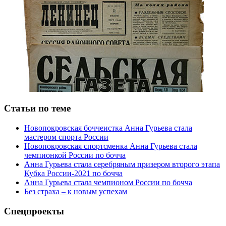
Статьи по теме
Новопокровская боччеистка Анна Гурьева стала
мастером спорта России
Новопокровская спортсменка Анна Гурьева стала
чемпионкой России по бочча
Анна Гурьева стала серебряным призером второго этапа
Кубка России-2021 по бочча
Анна Гурьева стала чемпионом России по бочча
Без страха – к новым успехам
Спецпроекты