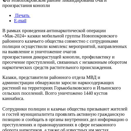
🚫В Новопокровском районе ликвидированы очаги
произрастания конопли
Печать
E-mail
В рамках проведения антинаркотической операции
«Мак-2024» казаки мобильной группы Новопокровского
районного казачьего общества совместно с сотрудниками
полиции осуществили комплекс мероприятий, направленных
на выявление и уничтожение очагов
произрастания дикорастущей конопли, профилактику и
пресечение преступлений, связанных с незаконным оборотом
наркотических средств растительного происхождения.
Казаки, представители районного отдела МВД и
администрации обнаружили заросли наркосодержащих
растений на территориях Горькобалковского и Ильинского
сельских поселений. Всего уничтожено 1440 кустов
каннабиса.
Сотрудники полиции и казачьи общества призывают жителей
и гостей муниципалитета проявлять активную гражданскую
позицию и сообщать в органы внутренних дел информацию о
преступлениях и правонарушениях в сфере незаконного
оборота наркотиков, а также об известных им местах