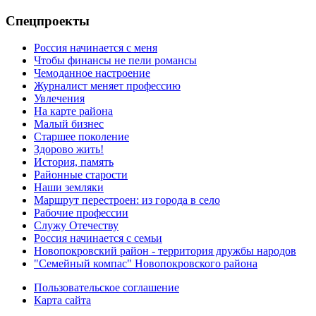
Спецпроекты
Россия начинается с меня
Чтобы финансы не пели романсы
Чемоданное настроение
Журналист меняет профессию
Увлечения
На карте района
Малый бизнес
Старшее поколение
Здорово жить!
История, память
Районные старости
Наши земляки
Маршрут перестроен: из города в село
Рабочие профессии
Служу Отечеству
Россия начинается с семьи
Новопокровский район - территория дружбы народов
"Семейный компас" Новопокровского района
Пользовательское соглашение
Карта сайта