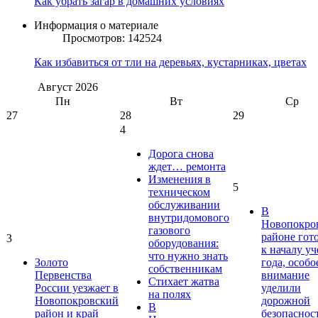
Как убрать загар в домашних условиях
Информация о материале
Просмотров: 142524
Как избавиться от тли на деревьях, кустарниках, цветах
Август
2026
Пн
Вт
Ср
27
28
29
4
Дорога снова
ждет… ремонта
Изменения в
5
техническом
обслуживании
В
внутридомового
Новопокро
газового
районе гот
3
оборудования:
к началу у
что нужно знать
Золото
года, особо
собственникам
Первенства
внимание
Стихает жатва
России уезжает в
уделили
на полях
Новопокровский
дорожной
В
район и край
безопаснос