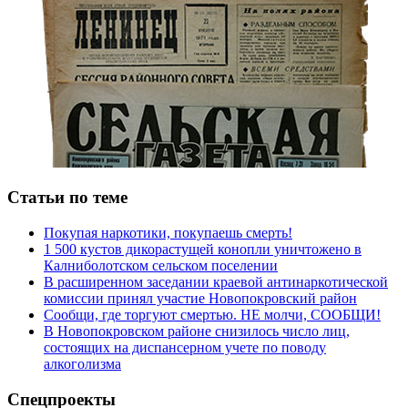
Статьи по теме
Покупая наркотики, покупаешь смерть!
1 500 кустов дикорастущей конопли уничтожено в
Калниболотском сельском поселении
В расширенном заседании краевой антинаркотической
комиссии принял участие Новопокровский район
Сообщи, где торгуют смертью. НЕ молчи, СООБЩИ!
В Новопокровском районе снизилось число лиц,
состоящих на диспансерном учете по поводу
алкоголизма
Спецпроекты