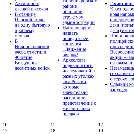
Новопокровском
Активность
Госавтоинс
районе
клещей высокая
Краснодарс
обновили
В станице
края напом
структуру
Плоской стало
о недопущ
администрации
на одну бытовую
дачи (попы
Настало время
проблему
дачи) взято
назвать
меньше
Новопокро
победителей
В
полицейск
конкурса
Новопокровской
присоедини
«Движение
вчера отметили
Всероссийс
вверх»!
96-летие
акции «Зар
Археологи
Воздушно-
стражем по
подвели итоги
десантных войск
Незамаевц
исследований в
сохраняют 
разных уголках
о героях в
юга России,
Сладкий ко
которые
запущен
значительно
расширили
представление о
жизни наших
предков
10
11
12
17
18
19