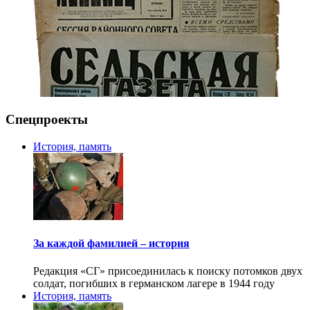
Спецпроекты
История, память
За каждой фамилией – история
Редакция «СГ» присоединилась к поиску потомков двух
солдат, погибших в германском лагере в 1944 году
История, память