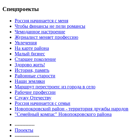
Спецпроекты
Россия начинается с меня
Чтобы финансы не пели романсы
Чемоданное настроение
Журналист меняет профессию
Увлечения
На карте района
Малый бизнес
Старшее поколение
Здорово жить!
История, память
Районные старости
Наши земляки
Маршрут перестроен: из города в село
Рабочие профессии
Служу Отечеству
Россия начинается с семьи
Новопокровский район - территория дружбы народов
"Семейный компас" Новопокровского района
-------------
Проекты
----------------