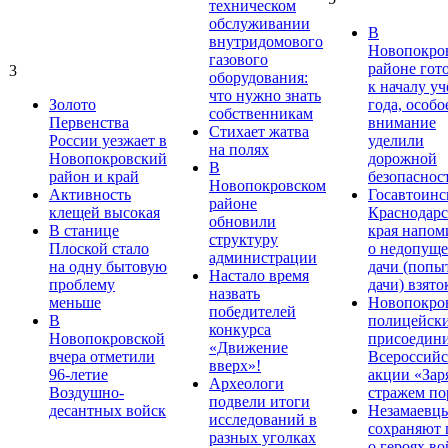
техническом
обслуживании
В
внутридомового
Новопокро
газового
районе гот
3
оборудования:
к началу у
что нужно знать
Золото
года, особо
собственникам
Первенства
внимание
Стихает жатва
России уезжает в
уделили
на полях
Новопокровский
дорожной
В
район и край
безопаснос
Новопокровском
Активность
Госавтоинс
районе
клещей высокая
Краснодарс
обновили
В станице
края напом
структуру
Плоской стало
о недопущ
администрации
на одну бытовую
дачи (попы
Настало время
проблему
дачи) взято
назвать
меньше
Новопокро
победителей
В
полицейск
конкурса
Новопокровской
присоедини
«Движение
вчера отметили
Всероссийс
вверх»!
96-летие
акции «Зар
Археологи
Воздушно-
стражем по
подвели итоги
десантных войск
Незамаевц
исследований в
сохраняют 
разных уголках
о героях в