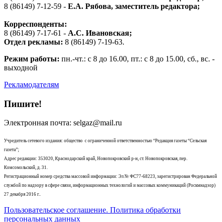
8 (86149) 7-12-59 -
Е.А. Рябова
, заместитель редактора;
Корреспонденты:
8 (86149) 7-17-61 -
А.С. Ивановская;
Отдел рекламы:
8 (86149) 7-19-63.
Режим работы:
пн.-чт.: с 8 до 16.00, пт.: с 8 до 15.00, сб., вс. -
выходной
Рекламодателям
Пишите!
Электронная почта: selgaz@mail.ru
Учредитель сетевого издания: общество с ограниченной ответственностью “Редакция газеты “Сельская
газета”;
Адрес редакции: 353020, Краснодарский край, Новопокровский р-н, ст. Новопокровская, пер.
Комсомольский, д. 31.
Регистрационный номер средства массовой информации: Эл № ФС77-68223, зарегистрирован Федеральной
службой по надзору в сфере связи, информационных технологий и массовых коммуникаций (Роскмнадзор)
27 декабря 2016 г..
Пользовательское соглашение. Политика обработки
персональных данных