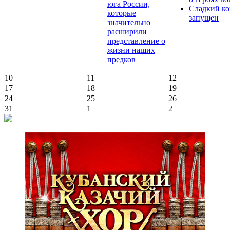
юга России,
Сладкий ко
которые
запущен
значительно
расширили
представление о
жизни наших
предков
10
11
12
17
18
19
24
25
26
31
1
2