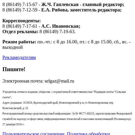
8 (86149) 7-15-67 -
Ж.Ч. Гаплевская - главный редактор;
8 (86149) 7-12-59 -
Е.А. Рябова
, заместитель редактора;
Корреспонденты:
8 (86149) 7-17-61 -
А.С. Ивановская;
Отдел рекламы:
8 (86149) 7-19-63.
Режим работы:
пн.-чт.: с 8 до 16.00, пт.: с 8 до 15.00, сб., вс. -
выходной
Рекламодателям
Пишите!
Электронная почта: selgaz@mail.ru
Учредитель сетевого издания: общество с ограниченной ответственностью “Редакция газеты “Сельская
газета”;
Адрес редакции: 353020, Краснодарский край, Новопокровский р-н, ст. Новопокровская, пер.
Комсомольский, д. 31.
Регистрационный номер средства массовой информации: Эл № ФС77-68223, зарегистрирован Федеральной
службой по надзору в сфере связи, информационных технологий и массовых коммуникаций (Роскмнадзор)
27 декабря 2016 г..
Пользовательское соглашение. Политика обработки