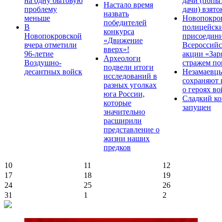
на одну бытовую
дачи (попы
Настало время
проблему
дачи) взято
назвать
меньше
Новопокро
победителей
В
полицейск
конкурса
Новопокровской
присоедини
«Движение
вчера отметили
Всероссийс
вверх»!
96-летие
акции «Зар
Археологи
Воздушно-
стражем по
подвели итоги
десантных войск
Незамаевц
исследований в
сохраняют 
разных уголках
о героях в
юга России,
Сладкий ко
которые
запущен
значительно
расширили
представление о
жизни наших
предков
10
11
12
17
18
19
24
25
26
31
1
2