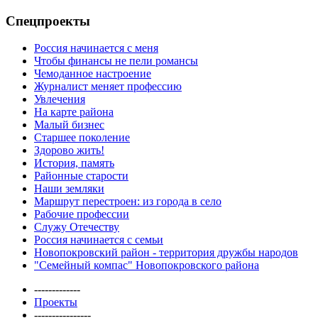
Спецпроекты
Россия начинается с меня
Чтобы финансы не пели романсы
Чемоданное настроение
Журналист меняет профессию
Увлечения
На карте района
Малый бизнес
Старшее поколение
Здорово жить!
История, память
Районные старости
Наши земляки
Маршрут перестроен: из города в село
Рабочие профессии
Служу Отечеству
Россия начинается с семьи
Новопокровский район - территория дружбы народов
"Семейный компас" Новопокровского района
-------------
Проекты
----------------