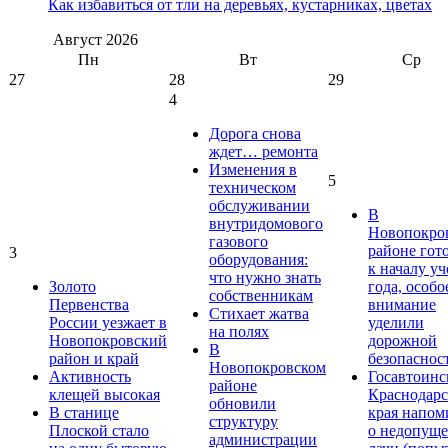
Как избавиться от тли на деревьях, кустарниках, цветах
Август
2026
Пн
Вт
Ср
27
28
29
4
Дорога снова
ждет… ремонта
Изменения в
5
техническом
обслуживании
В
внутридомового
Новопокро
газового
районе гот
3
оборудования:
к началу у
что нужно знать
Золото
года, особо
собственникам
Первенства
внимание
Стихает жатва
России уезжает в
уделили
на полях
Новопокровский
дорожной
В
район и край
безопаснос
Новопокровском
Активность
Госавтоинс
районе
клещей высокая
Краснодарс
обновили
В станице
края напом
структуру
Плоской стало
о недопущ
администрации