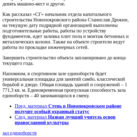
девять машино-мест и другое.
Как рассказал «СГ» начальник отдела капитального
строительства Новопокровского района Станислав Дрокин,
на текущую дату подрядной организацией выполнены
подготовительные работы, работы по устройству
фундаментов, идет заливка плит пола и монтаж бетонных и
металлических колонн. Также на объекте строители ведут
работы по прокладке инженерных сетей.
Завершить строительство объекта запланировано до конца
текущего года.
Напомним, в спортивном зале единоборств будет
универсальная площадка для занятий самбо, классической
борьбой и дзюдо. Общая площадь зданий и сооружений – 1
771,3 кв. м. Единовременная пропускная способность зала
единоборств – 40 занимающихся в смену.
Пред. материал
Степь в Новопокровском районе
получит особый охранный статус
След. материал
Назван лучший учитель основ
православной культуры
зал единоборств